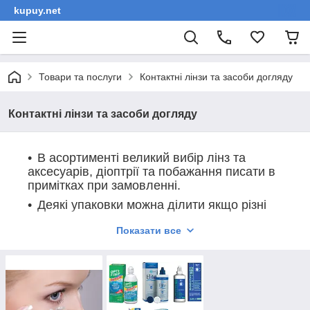
kupuy.net
Товари та послуги
Контактні лінзи та засоби догляду
Контактні лінзи та засоби догляду
В асортименті великий вибір лінз та
аксесуарів, діоптрії та побажання писати в
примітках при замовленні.
Деякі упаковки можна ділити якщо різні
діоптрії.
Показати все
При замовленні від 500.00 грн доставка
безкоштовна.
Понад 800.00 грн + подарунок дорожній
набір.