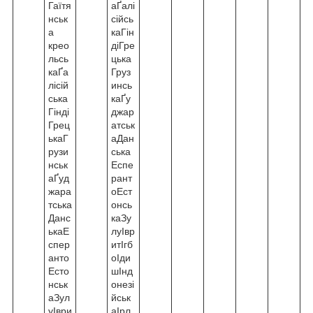
Гаїтя
аҐалі
нськ
сійсь
а
каГін
крео
діГре
льсь
цька
каҐа
Груз
лісій
инсь
ська
каҐу
Гінді
джар
Грец
атськ
ькаГ
аДан
рузи
ська
нськ
Еспе
аҐуд
рант
жара
оЕст
тська
онсь
Данс
каЗу
ькаЕ
луІвр
спер
итІгб
анто
оІди
Есто
шІнд
нськ
онезі
аЗул
йськ
уІври
аІрл