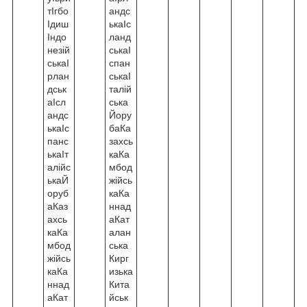
тІгбо
андс
Ідиш
ькаІс
Індо
ланд
незій
ськаІ
ськаІ
спан
рлан
ськаІ
дськ
талій
аІсл
ська
андс
Йору
ькаІс
баКа
панс
захсь
ькаІт
каКа
алійс
мбод
ькаЙ
жійсь
оруб
каКа
аКаз
ннад
ахсь
аКат
каКа
алан
мбод
ська
жійсь
Кирг
каКа
изька
ннад
Кита
аКат
йськ