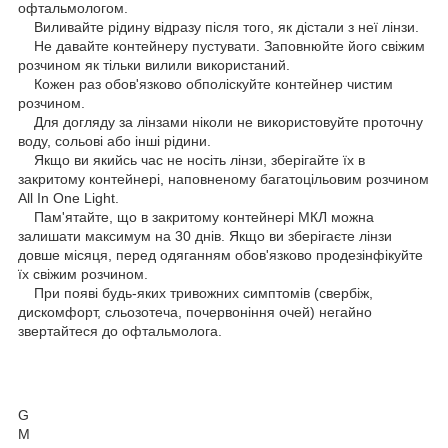
офтальмологом.
Виливайте рідину відразу після того, як дістали з неї лінзи.
Не давайте контейнеру пустувати. Заповнюйте його свіжим
розчином як тільки вилили використаний.
Кожен раз обов'язково обполіскуйте контейнер чистим
розчином.
Для догляду за лінзами ніколи не використовуйте проточну
воду, сольові або інші рідини.
Якщо ви якийсь час не носіть лінзи, зберігайте їх в
закритому контейнері, наповненому багатоцільовим розчином
All In One Light.
Пам'ятайте, що в закритому контейнері МКЛ можна
залишати максимум на 30 днів. Якщо ви зберігаєте лінзи
довше місяця, перед одяганням обов'язково продезінфікуйте
їх свіжим розчином.
При появі будь-яких тривожних симптомів (свербіж,
дискомфорт, сльозотеча, почервоніння очей) негайно
звертайтеся до офтальмолога.
G
M