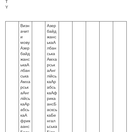
T
Y
Визн
Азер
ачит
байд
и
жанс
мову
ькаА
Азер
лбан
байд
ська
жанс
Амха
ькаА
рськ
лбан
аАнг
ська
лійсь
Амха
каАр
рськ
абсь
аАнг
каАф
лійсь
рика
каАр
ансБ
абсь
асксь
каА
каБе
фрик
нгал
аанс
ьська
Баск
Біло