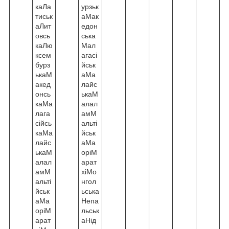
каЛа
урзьк
тиськ
аМак
аЛит
едон
овсь
ська
каЛю
Мал
ксем
агасі
бурз
йськ
ькаМ
аМа
акед
лайс
онсь
ькаМ
каМа
алал
лага
амМ
сійсь
альті
каМа
йськ
лайс
аМа
ькаМ
оріМ
алал
арат
амМ
хіМо
альті
нгол
йськ
ьська
аМа
Непа
оріМ
льськ
арат
аНід