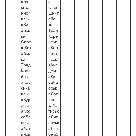
алан
а
ська
Спро
Кирг
щКит
изьк
айсь
аКит
ка
айсь
Трад
ка
Коре
Спро
йськ
щКит
аКор
айсь
сика
ка
нськ
Трад
аКур
Коре
дськ
йськ
аКхо
аКор
саЛа
сика
оськ
нськ
аЛат
аКур
инсь
дськ
каЛа
аКхо
тиськ
саЛа
аЛит
оськ
овськ
аЛат
аЛюк
инсь
семб