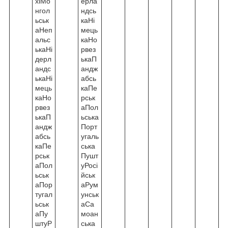
хіМо
ерла
нгол
ндсь
ьськ
каНі
аНеп
мець
альс
каНо
ькаНі
рвез
дерл
ькаП
андс
андж
ькаНі
абсь
мець
каПе
каНо
рськ
рвез
аПол
ькаП
ьська
андж
Порт
абсь
угаль
каПе
ська
рськ
Пушт
аПол
уРосі
ьськ
йськ
аПор
аРум
тугал
унськ
ьськ
аСа
аПу
моан
штуР
ська