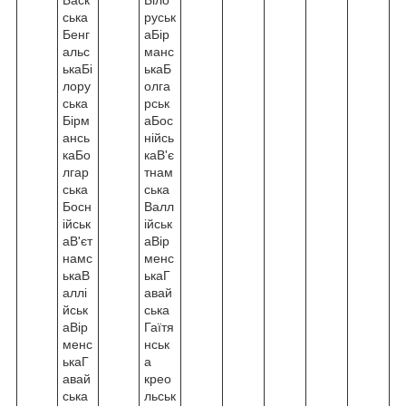
ська
руськ
Бенг
аБір
альс
манс
ькаБі
ькаБ
лору
олга
ська
рськ
Бірм
аБос
ансь
нійсь
каБо
каВ'є
лгар
тнам
ська
ська
Босн
Валл
ійськ
ійськ
аВ'єт
аВір
намс
менс
ькаВ
ькаГ
аллі
авай
йськ
ська
аВір
Гаїтя
менс
нськ
ькаГ
а
авай
крео
ська
льськ