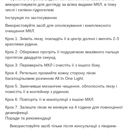
використовувати для догляду за всіма видами МКЛ, в тому
числі і силікон-гідрогелеві.
Інструкція по застосуванню
Використовуйте засіб для ополіскування і комплексного
очищення МКЛ.
Крок 1: Зніміть лінзу, покладіть її в центр долоні і змочіть 2-3
краплями рідини.
Крок 2: Обережно протріть її подушечкою вказівного пальця
протягом двадцяти секунд.
Крок 3: Переверніть МКЛ і очистіть її з іншого боку.
Крок 4: Ретельно промийте кожну сторону лінзи
багатоцільовим розчином All In One Light.
Крок 5: Закінчивши механічне чищення, обполосніть лінзу і
помістіть її в контейнер з рідиною.
Крок 6: Повторіть ті ж маніпуляції з іншою МКЛ.
Крок 7: Залиште лінзи як мінімум на 4 години для повноцінної
дезинфекції.
Поради та рекомендації
Використовуйте засіб тільки після консультації з лікарем-