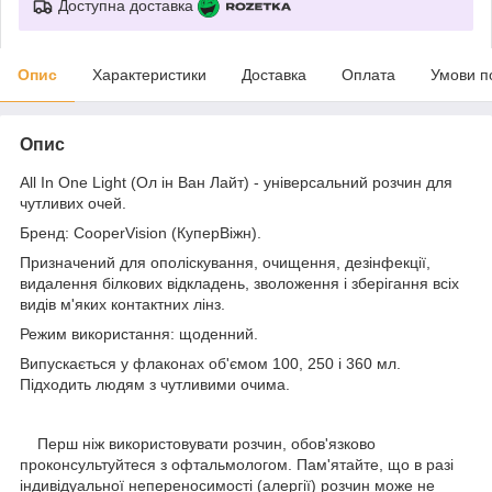
Доступна доставка
Опис
Характеристики
Доставка
Оплата
Умови п
Опис
All In One Light (Ол ін Ван Лайт) - універсальний розчин для
чутливих очей.
Бренд: CooperVision (КуперВіжн).
Призначений для ополіскування, очищення, дезінфекції,
видалення білкових відкладень, зволоження і зберігання всіх
видів м'яких контактних лінз.
Режим використання: щоденний.
Випускається у флаконах об'ємом 100, 250 і 360 мл.
Підходить людям з чутливими очима.
Перш ніж використовувати розчин, обов'язково
проконсультуйтеся з офтальмологом. Пам'ятайте, що в разі
індивідуальної непереносимості (алергії) розчин може не