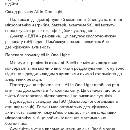
підійти.
Склад розчину All In One Light:
Полігексанід - дезінфікуючий компонент. Знищує патогенні
мікроорганізми (грибки, бактерії, акантамеби), які можуть
спровокувати розвиток інфекційних ускладнень.
Динатрій ЕДТА - речовина, що регулює кислотно-лужну
рівновагу (pH) рідин. Пом'якшує розчин і підсилює його
дезінфікуючу активність.
Переваги розчину All In One Light:
Мінімум інгредієнтів в складі. Засіб не містить шкідливих
консервантів, які могли б викликати роздратування. Тому воно
відмінно підходить людям з чутливими очима і схильністю до
алергічних реакцій.
Підтверджена ефективність. All In One Light пройшов ряд
клінічних досліджень в 75 країнах світу. Це означає, що його
якість багаторазово підтверджено і не викликає сумнівів.
Відповідність стандартам ISO (Міжнародної організації зі
стандартизації). Розчин має оптимальну дезінфікуючу
активність, завдяки чому м'яко очищає лінзи від шкідливих
мікроорганізмів. А це робить їх носіння максимально
безпечним.
Сумісність з усіма видами контактних лінз. Засіб можна