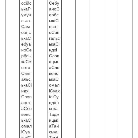
осійс
Себу
ькаР
аноС
умун
ербс
ська
ькаС
Сам
есот
оанс
оСин
ькаС
гальс
ебуа
ькаСі
ноСе
ндхі
рбсь
Слов
каСе
ацьк
сото
аСло
Синг
венс
альс
ькаС
ькаСі
омал
ндхі
іСуах
Слов
іліСу
ацьк
ндан
аСло
ська
венс
Тадж
ькаС
ицьк
омал
аТай
іСуа
ська
хіліС
Тамі