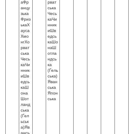
аФр
рват
анцу
ська
зька
Чесь
Фриз
каЧи
ькаХ
нник
ауса
иШв
Хмо
едсь
нгХо
каШо
рват
наШ
ська
отла
Чесь
ндсь
каЧи
ка
нник
(Ґель
иШв
ська)
едсь
Яван
каШ
ська
она
Япон
Шот
ська
ланд
ська
(Ґел
ьськ
а)Яв
ансь