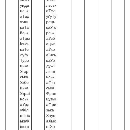
унда
льськ
нськ
аТел
аТад
уґуТу
жиць
рець
каТа
каУго
йськ
рськ
аТам
аУзб
ільсь
ецьк
каТе
аУкр
луґу
аїнсь
Туре
каУр
цька
дуФі
Угор
ліппі
ська
нськ
Узбе
аФін
цька
ська
Украї
Фран
нськ
цузьк
аУрд
аФри
уФілі
зька
ппінс
Хаус
ькаФ
аХмо
інськ
нгХо