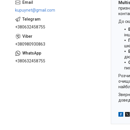
Multi
призн
kupuynet@gmail.com
конта
До ск
+380632458755
ін
+380980930863
шк
ді
+380632458755
пил
Розчи
очища
найбі
Зверн
довед