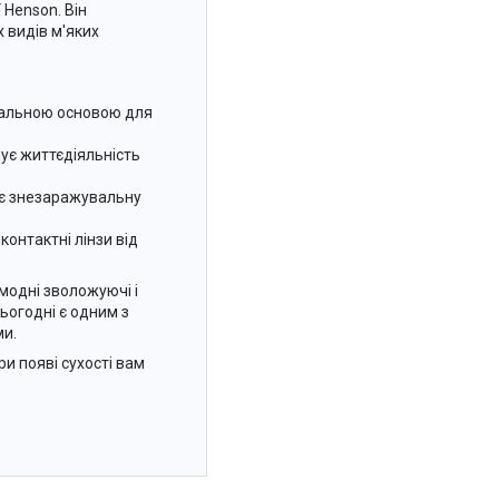
 Henson. Він
 видів м'яких
деальною основою для
чує життєдіяльність
лює знезаражувальну
контактні лінзи від
омодні зволожуючі і
ьогодні є одним з
ми.
и появі сухості вам