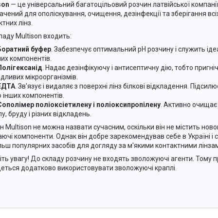
son
— це універсальний багатоцільовий розчин латвійської компанії
ачений для ополіскування, очищення, дезінфекції та зберігання всіх
ктних лінз.
ладу Multison входить:
Боратний буфер
. Забезпечує оптимальний pH розчину і служить і
ших компонентів.
Полігексанід
. Надає дезінфікуючу і антисептичну дію, тобто пригні
ідливих мікроорганізмів.
ЕДТА
. Зв'язує і видаляє з поверхні лінз білкові відкладення. Підси
ю інших компонентів.
Сополімер поліоксіетилену і поліоксипропілену
. Активно очищає 
у, бруду і різних відкладень.
н Multison не можна назвати сучасним, оскільки він не містить нов
ючі компоненти. Однак він добре зарекомендував себе в Україні і с
льш популярних засобів для догляду за м'якими контактними лінза
іть увагу! До складу розчину не входять зволожуючі агенти. Тому пр
еться додатково використовувати зволожуючі краплі.