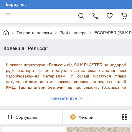
kupuy.net
Товари та послуги
Рідкі шпалери
ECOPAPER (SILK PL
Колекція "Рельєф"
Шовкова штукатурка «Рельєф» від SILK PLASTER це недорогі
рідкі шпалери, які не поступаються за якістю аналогічним
оздоблювальним матеріалам. У складі містяться тільки
натуральні компоненти: шовкове волокно, целюлоза і клей
КМЦ. Такі шпалери безпечні під час ремонту (оскільки не
залишають слідів бруду та пилу), так і після нього. Більш того,
Показати все
екологічно чисті покриття для стін
і стелі будуть радувати
Вас багато років! Вони не вигоряють і не відшаровуються,
через тривалий час.
Сортування
0
Фільтри
Велика фактура в серії «Рельєф» не тільки створює
декоративний ефект на поверхні, але і відмінно маскує дрібні
дефекти і нерівності. Шовкові волокна забезпечують