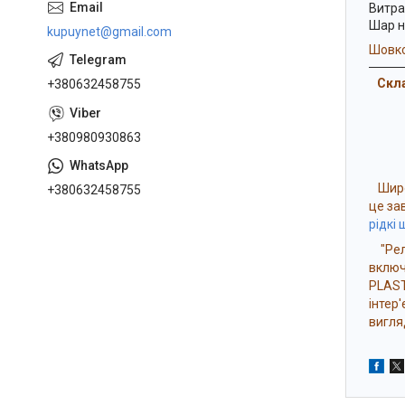
Витрат
Шар н
kupuynet@gmail.com
Шовко
Скла
+380632458755
+380980930863
Широк
+380632458755
це за
рідкі
"Рель
включ
PLAST
інтер
вигля