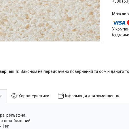
+380 (63
У компан
будь-яки
Законом не передбачено повернення та обмін даного то
с
Характеристики
Інформація для замовлення
ра: рельєфна.
: світло-бежевий
 1 кг