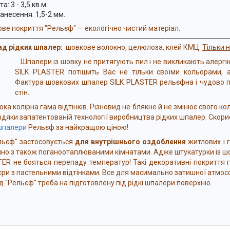
а: 3 - 3,5 кв.м.
анесення: 1,5-2 мм.
ве покриття "Рельєф" — екологічно чистий матеріал.
д рідких шпалер:
шовкове волокно,
целюлоза, клей КМЦ.
Тільки 
Шпалери із шовку не притягують пил і не викликають алергі
SILK PLASTER потішить Вас не тільки своїми кольорами, 
Фактура шовкових шпалер SILK PLASTER рельєфна і чудово п
стін.
а колірна гама відтінків. Різновид не блякне й не змінює свого ко
вдяки запатентованій технології виробництва рідких шпалер.
Скори
 шпалери
Рельєф за найкращою ціною!
єф" застосовується
для внутрішнього оздоблення
житлових і 
но з також поганоотаплюваними кімнатами. Адже штукатурки із шо
ER не бояться перепаду температур! Такі декоративні покриття
'єри з пастельними відтінками. Все для масимально затишної атмосф
д "Рельєф" треба на підготовлену під рідкі шпалери поверхню.