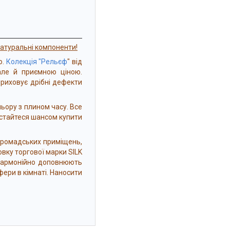
натуральні компоненти!
ю.
Колекція "Рельєф
" від
але й приємною ціною.
риховує дрібні дефекти
льору з плином часу. Все
стайтеся шансом купити
громадських приміщень,
вку торгової марки SILK
 гармонійно доповнюють
ери в кімнаті. Наносити