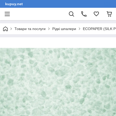
kupuy.net
Товари та послуги
Рідкі шпалери
ECOPAPER (SILK PL