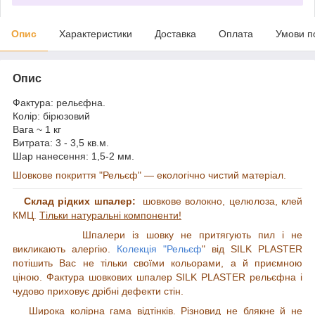
Опис
Характеристики
Доставка
Оплата
Умови п
Опис
Фактура: рельєфна.
Колір: бірюзовий
Вага ~ 1 кг
Витрата: 3 - 3,5 кв.м.
Шар нанесення: 1,5-2 мм.
Шовкове покриття "Рельєф" — екологічно чистий матеріал.
Склад рідких шпалер:
шовкове волокно,
целюлоза, клей
КМЦ.
Тільки натуральні компоненти!
Шпалери із шовку не притягують пил і не
викликають алергію.
Колекція "Рельєф
" від SILK PLASTER
потішить Вас не тільки своїми кольорами, а й приємною
ціною. Фактура шовкових шпалер SILK PLASTER рельєфна і
чудово приховує дрібні дефекти стін.
Широка колірна гама відтінків. Різновид не блякне й не