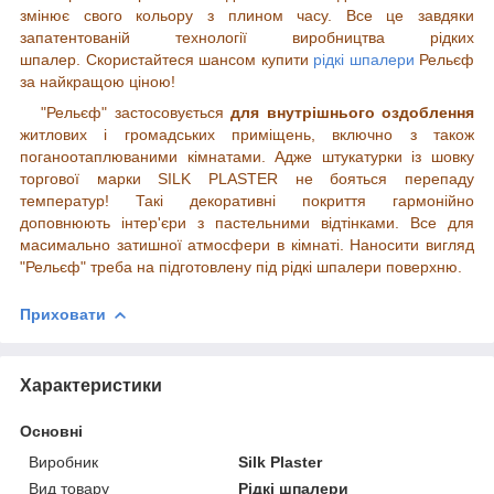
змінює свого кольору з плином часу. Все це завдяки
запатентованій технології виробництва рідких
шпалер.
Скористайтеся шансом купити
рідкі шпалери
Рельєф
за найкращою ціною!
"Рельєф" застосовується
для внутрішнього оздоблення
житлових і громадських приміщень, включно з також
поганоотаплюваними кімнатами. Адже штукатурки із шовку
торгової марки SILK PLASTER не бояться перепаду
температур! Такі декоративні покриття гармонійно
доповнюють інтер'єри з пастельними відтінками. Все для
масимально затишної атмосфери в кімнаті. Наносити вигляд
"Рельєф" треба на підготовлену під рідкі шпалери поверхню.
Приховати
Характеристики
Основні
Виробник
Silk Plaster
Вид товару
Рідкі шпалери