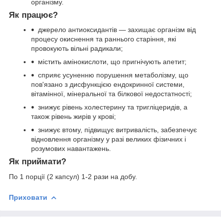
організму.
Як працює?
джерело антиоксидантів — захищає організм від
процесу окиснення та раннього старіння, які
провокують вільні радикали;
містить амінокислоти, що пригнічують апетит;
сприяє усуненню порушення метаболізму, що
пов'язано з дисфункцією ендокринної системи,
вітамінної, мінеральної та білкової недостатності;
знижує рівень холестерину та тригліцеридів, а
також рівень жирів у крові;
знижує втому, підвищує витривалість, забезпечує
відновлення організму у разі великих фізичних і
розумових навантажень.
Як приймати?
По 1 порції (2 капсул) 1-2 рази на добу.
Приховати