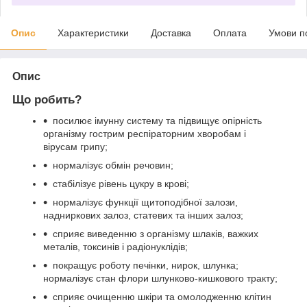
Опис
Характеристики
Доставка
Оплата
Умови п
Опис
Що робить?
посилює імунну систему та підвищує опірність
організму гострим респіраторним хворобам і
вірусам грипу;
нормалізує обмін речовин;
стабілізує рівень цукру в крові;
нормалізує функції щитоподібної залози,
надниркових залоз, статевих та інших залоз;
сприяє виведенню з організму шлаків, важких
металів, токсинів і радіонуклідів;
покращує роботу печінки, нирок, шлунка;
нормалізує стан флори шлунково-кишкового тракту;
сприяє очищенню шкіри та омолодженню клітин