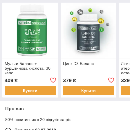
Мульти Баланс +
Цинк D3 Баланс
Лізи
бурштинова кислота, 30
атер
капс.
осте
409
379
329
₴
₴
Купити
Купити
Про нас
80% позитивних з 20 відгуків за рік
Працює з 02.07.2010