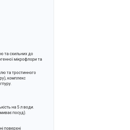
ою та схильних до
огенної мікрофлори та
малю та тростинного
кру), комплекс
нгпуру.
кість на 5 л води.
дмиває посуд).
ні поверхні