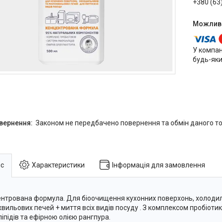
+380 (63
У компан
будь-яки
Законом не передбачено повернення та обмін даного то
с
Характеристики
Інформація для замовлення
нтрована формула. Для біоочищення кухонних поверхонь, холодил
хвильових печей + миття всіх видів посуду . З комплексом пробіотик
ліпідів та ефірною олією рангпура.