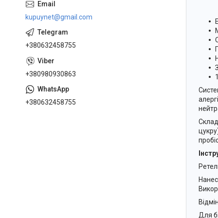
kupuynet@gmail.com
+380632458755
+380980930863
Систе
алерг
+380632458755
нейтр
Склад
цукру
пробіо
Інстр
Ретел
Нанесі
Викор
Відмі
Для б