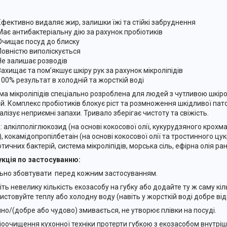
Ефективно видаляє жир, залишки їжі та стійкі забруднення
Має антибактеріальну дію за рахунок пробіотиків
Очищає посуд до блиску
Повністю виполіскується
Не залишає розводів
Захищає та пом’якшує шкіру рук за рахунок мікроліпідів
100% результат в холодній та жорсткій воді
ма мікроліпідів спеціально розроблена для людей з чутливою шкір
ій. Комплекс пробіотиків блокує ріст та розмноження шкідливої пат
алізує неприємні запахи. Тривало зберігає чистоту та свіжість.
: алкілполіглюкозид (на основі кокосової олії, кукурудзяного крох
), кокамідопропілбетаін (на основі кокосової олії та тростинного цу
тичних бактерій, система мікроліпідів, морська сіль, ефірна олія ра
укція по застосуванню:
ьно збовтувати перед кожним застосуванням.
ть невелику кількість екозасобу на губку або додайте ту ж саму кіль
истовуйте теплу або холодну воду (навіть у жорсткій воді добре ві
нно/(добре або чудово) змивається, не утворює плівки на посуді.
іоочищення кухонної техніки протерти губкою з екозасобом внутріш