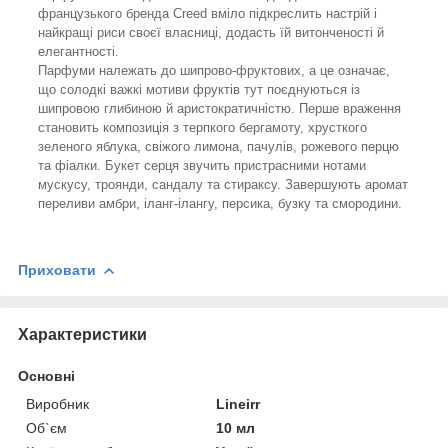
французького бренда Creed вміло підкреслить настрій і
найкращі риси своєї власниці, додасть їй витонченості й
елегантності.
Парфуми належать до шипрово-фруктових, а це означає,
що солодкі важкі мотиви фруктів тут поєднуються із
шипровою глибиною й аристократичністю. Перше враження
становить композиція з терпкого бергамоту, хрусткого
зеленого яблука, свіжого лимона, пачулів, рожевого перцю
та фіалки. Букет серця звучить пристрасними нотами
мускусу, троянди, сандалу та стираксу. Завершують аромат
переливи амбри, іланг-ілангу, персика, бузку та смородини.
Приховати
Характеристики
Основні
Виробник
Lineirr
Об`єм
10 мл