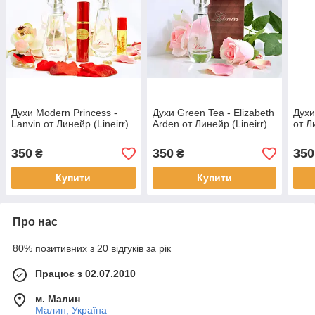
Духи Modern Princess -
Духи Green Tea - Elizabeth
Духи
Lanvin от Линейр (Lineirr)
Arden от Линейр (Lineirr)
от Л
350
350
350
₴
₴
Купити
Купити
Про нас
80% позитивних з 20 відгуків за рік
Працює з 02.07.2010
м. Малин
Малин, Україна