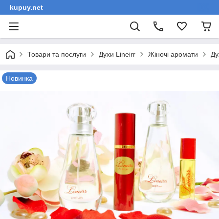
kupuy.net
Товари та послуги
Духи Lineirr
Жіночі аромати
Ду
Новинка