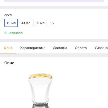
обєм
10 мл
30 мл
50 мл
15
В наявності
Опис
Характеристики
Доставка
Оплата
Умови п
Опис