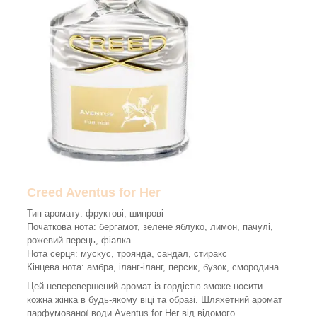
Creed Aventus for Her
Тип аромату: фруктові, шипрові
Початкова нота: бергамот, зелене яблуко, лимон, пачулі,
рожевий перець, фіалка
Нота серця: мускус, троянда, сандал, стиракс
Кінцева нота: амбра, іланг-іланг, персик, бузок, смородина
Цей неперевершений аромат із гордістю зможе носити
кожна жінка в будь-якому віці та образі. Шляхетний аромат
парфумованої води Aventus for Her від відомого