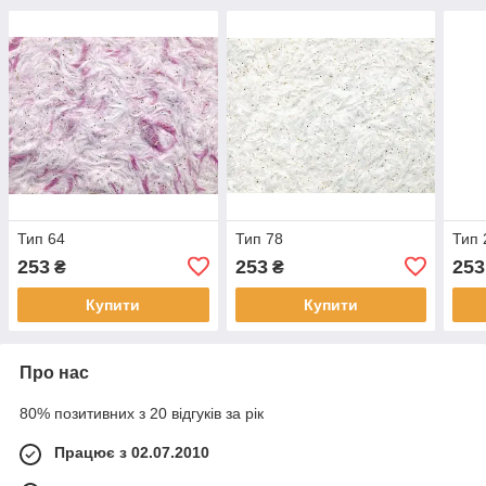
Тип 64
Тип 78
Тип 
253
253
253
₴
₴
Купити
Купити
Про нас
80% позитивних з 20 відгуків за рік
Працює з 02.07.2010