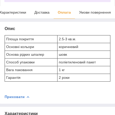
Характеристики
Доставка
Оплата
Умови повернення
Опис
Площа покриття
2.5-3 кв.м.
Основні кольори
коричневий
Основа рідких шпалер
шовк
Способ упаковки
поліетиленовий пакет
Вага паковання
1 кг
Гарантія
2 роки
Приховати
Характеристики