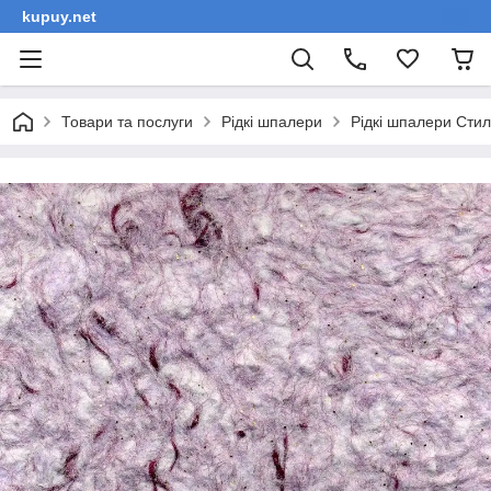
kupuy.net
Товари та послуги
Рідкі шпалери
Рідкі шпалери Сти