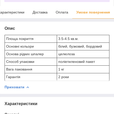
арактеристики
Доставка
Оплата
Умови повернення
Опис
Площа покриття
3.5-4.5 кв.м.
Основні кольори
білий, бузковий, бордовий
Основа рідких шпалер
целюлоза
Способ упаковки
поліетиленовий пакет
Вага паковання
1 кг
Гарантія
2 роки
Приховати
Характеристики