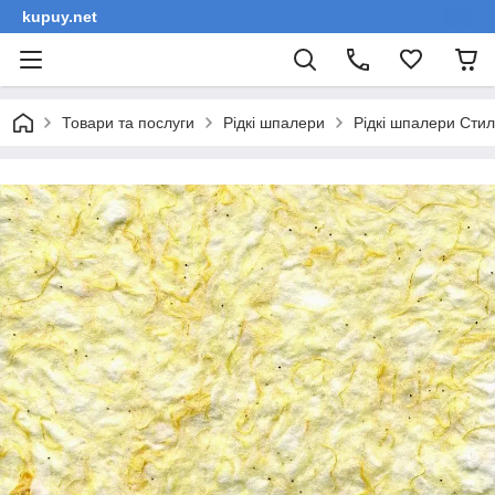
kupuy.net
Товари та послуги
Рідкі шпалери
Рідкі шпалери Сти