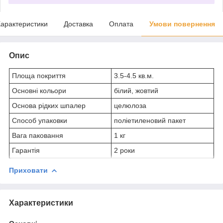
арактеристики
Доставка
Оплата
Умови повернення
Опис
Площа покриття
3.5-4.5 кв.м.
Основні кольори
білий, жовтий
Основа рідких шпалер
целюлоза
Способ упаковки
поліетиленовий пакет
Вага паковання
1 кг
Гарантія
2 роки
Приховати
Характеристики