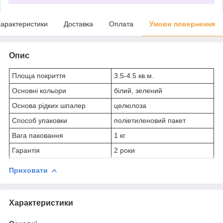
арактеристики
Доставка
Оплата
Умови повернення
Опис
Площа покриття
3.5-4.5 кв.м.
Основні кольори
білий, зелений
Основа рідких шпалер
целюлоза
Способ упаковки
поліетиленовий пакет
Вага паковання
1 кг
Гарантія
2 роки
Приховати
Характеристики