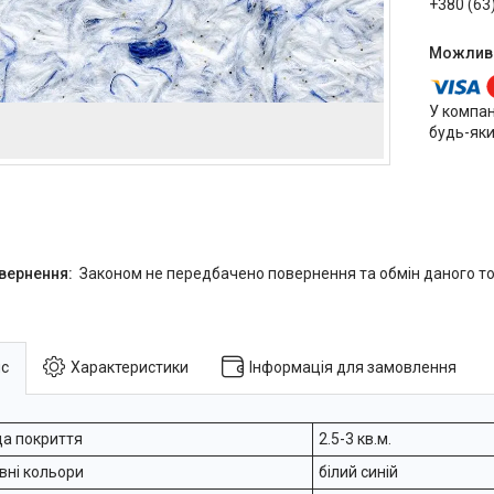
+380 (63
У компан
будь-яки
Законом не передбачено повернення та обмін даного то
с
Характеристики
Інформація для замовлення
а покриття
2.5-3 кв.м.
вні кольори
білий синій