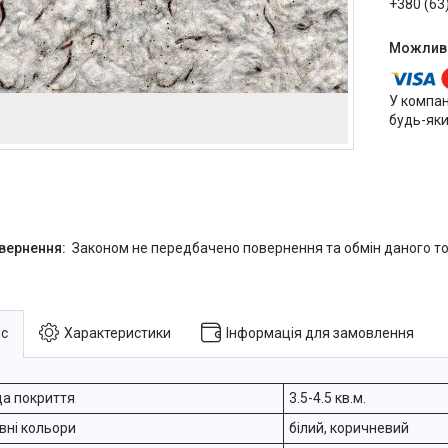
+380 (63
У компан
будь-яки
Законом не передбачено повернення та обмін даного то
с
Характеристики
Інформація для замовлення
а покриття
3.5-4.5 кв.м.
вні кольори
білий, коричневий