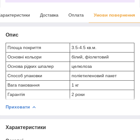
арактеристики
Доставка
Оплата
Умови повернення
Опис
Площа покриття
3.5-4.5 кв.м.
Основні кольори
білий, фіолетовий
Основа рідких шпалер
целюлоза
Способ упаковки
поліетиленовий пакет
Вага паковання
1 кг
Гарантія
2 роки
Приховати
Характеристики