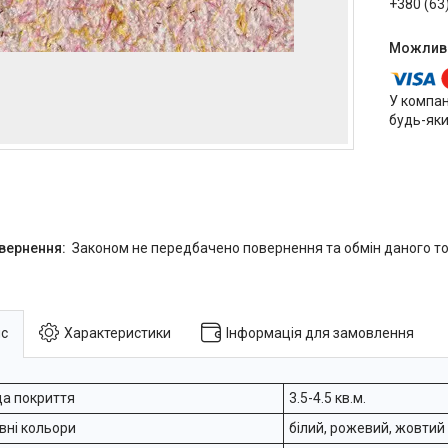
+380 (63
У компан
будь-яки
Законом не передбачено повернення та обмін даного то
с
Характеристики
Інформація для замовлення
а покриття
3.5-4.5 кв.м.
вні кольори
білий, рожевий, жовтий