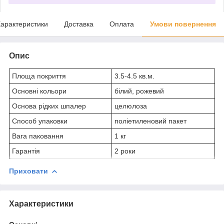
арактеристики
Доставка
Оплата
Умови повернення
Опис
Площа покриття
3.5-4.5 кв.м.
Основні кольори
білий, рожевий
Основа рідких шпалер
целюлоза
Способ упаковки
поліетиленовий пакет
Вага паковання
1 кг
Гарантія
2 роки
Приховати
Характеристики