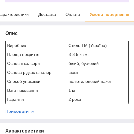
арактеристики
Доставка
Оплата
Умови повернення
Опис
Виробник
Стиль TM (Україна)
Площа покриття
3-3.5 кв.м.
Основні кольори
білий, бузковий
Основа рідких шпалер
шовк
Способ упаковки
поліетиленовий пакет
Вага паковання
1 кг
Гарантія
2 роки
Приховати
Характеристики