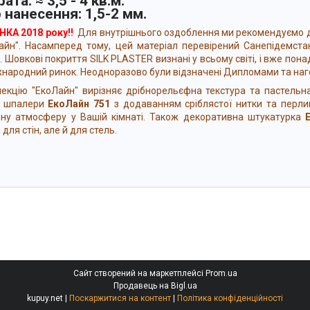
ата: ≈ 3,5 - 4 кв.м.
 нанесення: 1,5-2 мм.
КА 2018 року!!
Для внутрішнього оздоблення ми рекомендуємо 
айн". Насамперед тому, цей матеріал перевірений Санепідемста
і. Шовкові покриття SILK PLASTER визнані у всьому світі, і вже пон
жнародний ринок. Неодноразово були відзначені Дипломами та на
цію "ЕкоЛайн" вирізняє дрібнорельєфна текстура та пастельна 
к шпалери
ЕкоЛайн 751
з додаванням сріблястої нитки та перлин
ну атмосферу у Вашій кімнаті. Також декоративна штукатурка
 для стін, але й для стель.
Сайт створений на маркетплейсі
Prom.ua
Продавець на Bigl.ua
kupuy.net |
Поскаржитися на контент
|
Політика конфіденційності