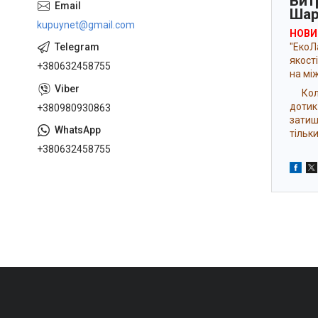
Витр
Шар
kupuynet@gmail.com
НОВИН
"ЕкоЛ
якост
+380632458755
на мі
Колек
доти
+380980930863
затиш
тільки
+380632458755