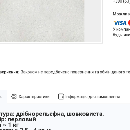
+380 (63
У компан
будь-яки
Законом не передбачено повернення та обмін даного то
с
Характеристики
Інформація для замовлення
тура: дрібнорельєфна, шовковиста.
ір: перловий
 ~ 1 кг