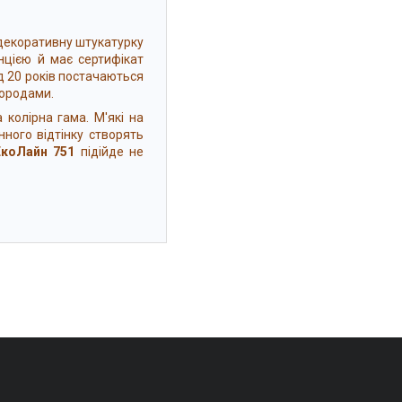
декоративну штукатурку
нцією й має сертифікат
ад 20 років постачаються
городами.
колірна гама. М'які на
ного відтінку створять
ЕкоЛайн 751
підійде не