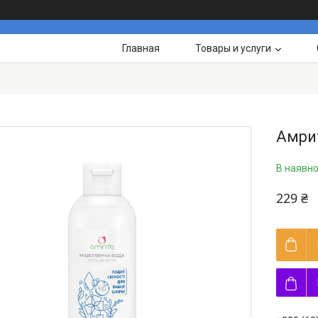
Главная
Товары и услуги
Амрит
В наявно
229 ₴