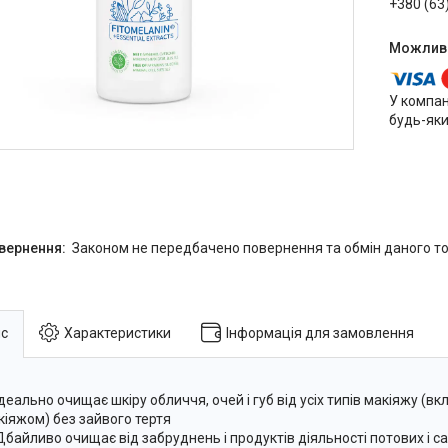
+380 (63
У компан
будь-яки
Законом не передбачено повернення та обмін даного то
с
Характеристики
Інформація для замовлення
Ідеально очищає шкіру обличчя, очей і губ від усіх типів макіяжу (в
кіяжом) без зайвого тертя
Дбайливо очищає від забруднень і продуктів діяльності потових і с