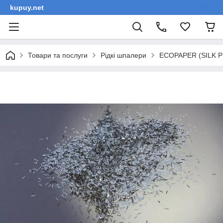
kupuy.net
Товари та послуги
Рідкі шпалери
ECOPAPER (SILK PL