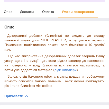
Опис
Доставка
Оплата
Умови повернення
Опис
Декоративні добавки (блискітки) не входять до складу
шовкової штукатурки SILK PLASTER, а купуються окремо.
Паковання: поліетиленові покети, вага блискіток = 10 грамів/
пач.
Під час використання декоративних добавок зверніть Вашу
увагу, що з інструкції підготовки рідких шпалер до нанесення
на поверхню, у воду блискітки всипаються насамперед, а
потім уже додається матеріал (
рідкі шпалери
).
Залежно від бажаного ефекту, можна додавати необмежену
кількість блискіток Золото- паличка. Також можна комбінувати
різні типи блискіток між собою.
Приховати