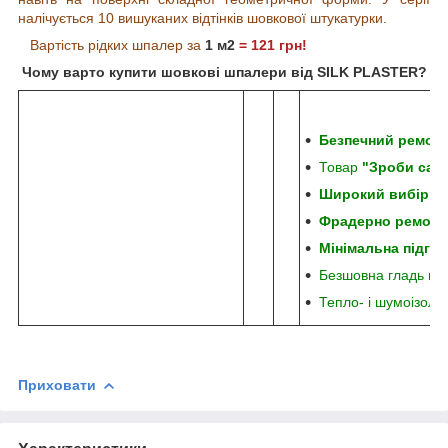
налічується 10 вишуканих відтінків шовкової штукатурки.
Вартість рідких шпалер за
1
м
2
= 121
грн!
Чому варто купити шовкові шпалери від SILK PLASTER?
Безпечний ремон
Товар
"Зроби сам
Широкий вибір від
Фрадерно ремонт
Мінімальна підгот
Безшовна гладь пі
Тепло- і шумоізоля
Приховати