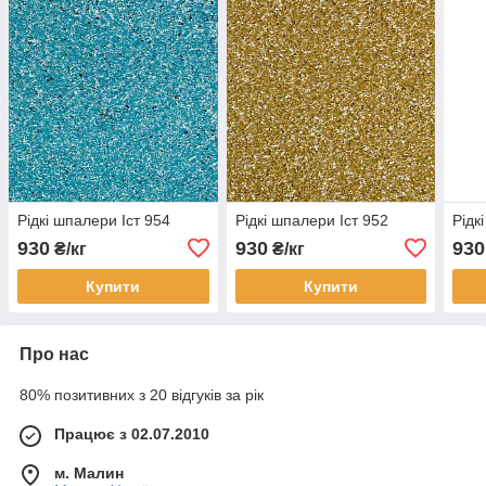
Рідкі шпалери Іст 954
Рідкі шпалери Іст 952
Рідк
930
930
930
₴/кг
₴/кг
Купити
Купити
Про нас
80% позитивних з 20 відгуків за рік
Працює з 02.07.2010
м. Малин