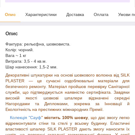
Опис
Характеристики
Доставка
Оплата
Умови п
Опис
Фактура: рельєфна, шовковиста.
Колір: чорний.
Вага ~ 1 кг
Витрата: 3,5 - 4 кв.м.
Шар нанесення: 1,5-2 мм.
Декоративні штукатурки на основі шовкового волокна від SILK
PLASTER — це сучасні оздоблювальні матеріали для
безпечного ремонту. Матеріал пройшов перевірку Санітарної
служби, що підтверджується наявністю сертифіката. Завдяки
високій якості шовкові шпалери відзначені середні
Нагородами та Дипломами, зокрема за Інновації й
Екологічність на престижних міжнародних Премії.
Колекція "Сауф
"
містить 100% шовку
, що дає змогу легко
відремонтувати стіни та стелі у всьому будинку. Еластичні
властивості шпалер SILK PLASTER дають змогу наносити їх
навіть на поверхні складної геометричної форми. У серії