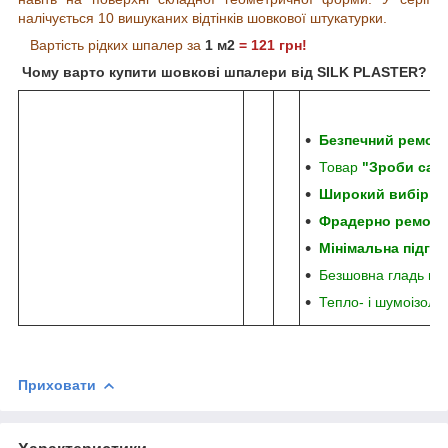
налічується 10 вишуканих відтінків шовкової штукатурки.
Вартість рідких шпалер за
1
м
2
= 121
грн!
Чому варто купити шовкові шпалери від SILK PLASTER?
Безпечний ремон
Товар
"Зроби сам
Широкий вибір від
Фрадерно ремонт
Мінімальна підгот
Безшовна гладь пі
Тепло- і шумоізоля
Приховати