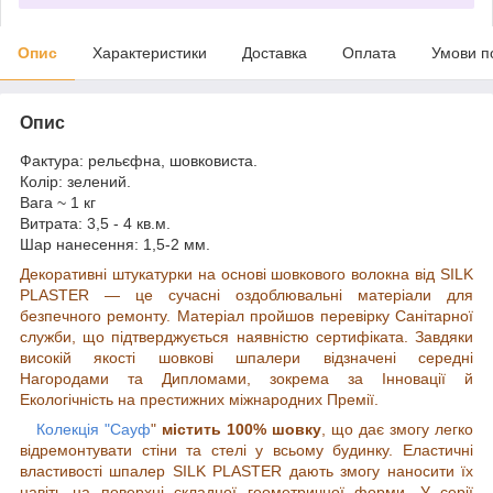
Опис
Характеристики
Доставка
Оплата
Умови п
Опис
Фактура: рельєфна, шовковиста.
Колір: зелений.
Вага ~ 1 кг
Витрата: 3,5 - 4 кв.м.
Шар нанесення: 1,5-2 мм.
Декоративні штукатурки на основі шовкового волокна від SILK
PLASTER — це сучасні оздоблювальні матеріали для
безпечного ремонту. Матеріал пройшов перевірку Санітарної
служби, що підтверджується наявністю сертифіката. Завдяки
високій якості шовкові шпалери відзначені середні
Нагородами та Дипломами, зокрема за Інновації й
Екологічність на престижних міжнародних Премії.
Колекція "Сауф
"
містить 100% шовку
, що дає змогу легко
відремонтувати стіни та стелі у всьому будинку. Еластичні
властивості шпалер SILK PLASTER дають змогу наносити їх
навіть на поверхні складної геометричної форми. У серії