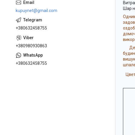
Витрат
Шар н
kupuynet@gmail.com
Одним
задо
+380632458755
оздо
домо
викор
+380980930863
Декор
будин
вишук
+380632458755
шпале
Цвет