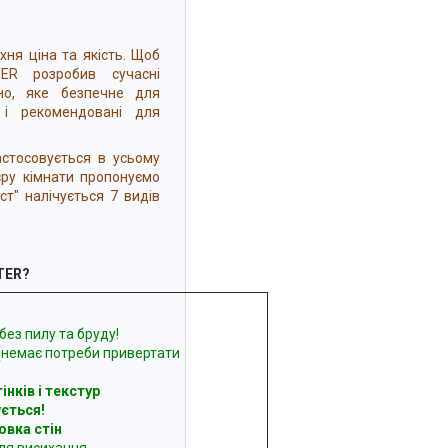
хня ціна та якість. Щоб
TER розробив сучасні
но, яке безпечне для
 і рекомендовані для
стосовується в усьому
'єру кімнати пропонуємо
ст" налічується 7 видів
TER?
без пилу та бруду!
(немає потреби привертати
інків і текстур
ється!
овка стін
ля висихання