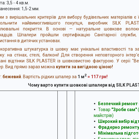
а: 3,5 - 4 кв.м.
анесення: 1,5-2 мм.
и з вирішальних критеріїв для вибору будівельних матеріалів є ї
вольнити найвимогливішого покупця, виробник SILK PLAS
блювальні покриття. В основі — натуральне шовкове волок
чадців. Шпалери пройшли сертифікацію Санітарної служби,
истання в дитячих установах.
ативна штукатурка із шовку має унікальні властивості та за
ку: на стінах, стелі, балконі! Для створення неповторного інтер
ані відтінки SILK PLASTER із шовковистою фактурою. У серії "Ве
р. Вид прямо зараз можна
купити за вигідною ціною!
2
:
бежевий
.
Вартість рідких шпалер за
1
м
= 117
грн!
Чому варто купити шовкові шпалери від SILK PLAS
Безпечний ремонт
Товар
"Зроби сам"
майстрів)
Широкий вибір відт
Фрадерно ремонту
Мінімальна підгот
Безшовна гладь піс