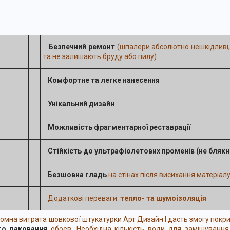
Безпечний ремонт
(шпалери абсолютно нешкідливі,
та не залишають бруду або пилу)
Комфортне та легке нанесення
Унікальний дизайн
Можливість фрагментарної реставрації
Стійкість до ультрафіолетових променів
(не блякн
Безшовна гладь
на стінах після висихання матеріал
Додаткові переваги:
тепло- та шумоізоляція
мна витрата шовкової штукатурки Арт Дизайн I дасть змогу покр
го паковання
обоев. Необхідна кількість води для замішуванн