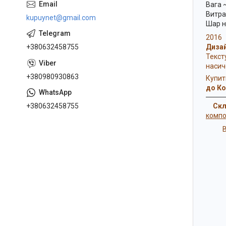
Вага ~
Витрат
kupuynet@gmail.com
Шар н
2016 
+380632458755
Диза
Текст
насич
+380980930863
Купит
до Ко
+380632458755
Скла
компо