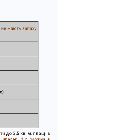
 не мають запаху
е)
у
ити
до 3,5 кв. м. площі з
я шпалер: 4 л (можна в