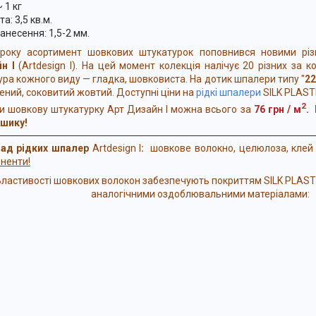
 1 кг
а: 3,5 кв.м.
анесення: 1,5-2 мм.
року асортимент шовкових штукатурок поповнився новими рі
йн
I
(Artdesign I). На цей момент колекція налічує 20 різних за ко
ура кожного виду — гладка, шовковиста. На дотик шпалери типу "
22
ений, соковитий жовтий.
Доступні ціни на
рідкі шпалери
SILK PLAS
2
и шовкову штукатурку Арт Дизайн І можна всього за
76 грн / м
.
шику!
д рідких шпалер
Artdesign I
:
шовкове волокно,
целюлоза, кле
ненти!
Властивості шовкових волокон забезпечують покриттям SILK PLAS
аналогічними оздоблювальними матеріалами: