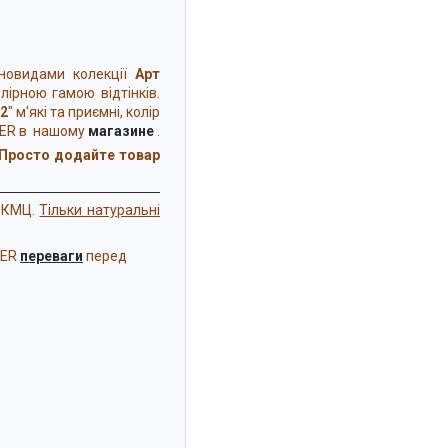
зновидами колекції
Арт
лірною гамою відтінків.
2
" м'які та приємні, колір
TER в нашому
магазине
.
Просто додайте товар
й КМЦ.
Тільки натуральні
TER
переваги
перед