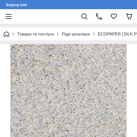
kupuy.net
Товари та послуги
Рідкі шпалери
ECOPAPER (SILK PL