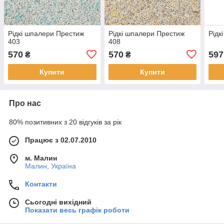
Рідкі шпалери Престиж
Рідкі шпалери Престиж
Рідк
403
408
570
570
597
₴
₴
Купити
Купити
Про нас
80% позитивних з 20 відгуків за рік
Працює з 02.07.2010
м. Малин
Малин, Україна
Контакти
Сьогодні вихідний
Показати весь графік роботи