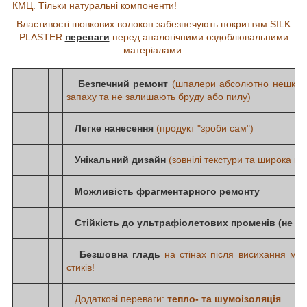
КМЦ.
Тільки натуральні компоненти!
Властивості шовкових волокон забезпечують покриттям SILK
PLASTER
переваги
перед аналогічними оздоблювальними
матеріалами:
Безпечний ремонт
(шпалери абсолютно нешкідл
запаху та не залишають бруду або пилу)
Легке нанесення
(продукт "зроби сам")
Унікальний дизайн
(зовнілі текстури та широка ко
Можливість фрагментарного ремонту
Стійкість до ультрафіолетових променів
(не бл
Безшовна гладь
на стінах після висихання мат
стиків!
Додаткові переваги:
тепло- та шумоізоляція