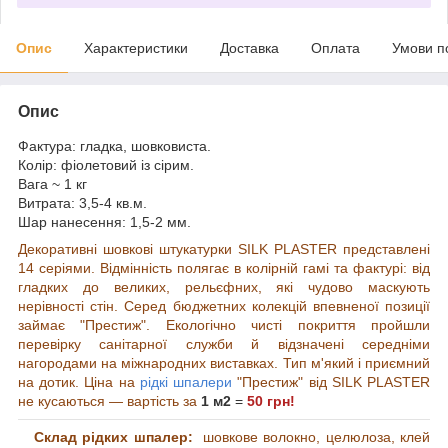
Опис
Характеристики
Доставка
Оплата
Умови п
Опис
Фактура: гладка, шовковиста.
Колір: фіолетовий із сірим.
Вага ~ 1 кг
Витрата: 3,5-4 кв.м.
Шар нанесення: 1,5-2 мм.
Декоративні шовкові штукатурки SILK PLASTER представлені
14 серіями. Відмінність полягає в колірній гамі та фактурі: від
гладких до великих, рельєфних, які чудово маскують
нерівності стін. Серед бюджетних колекцій впевненої позиції
займає "Престиж". Екологічно чисті покриття пройшли
перевірку санітарної служби й відзначені середніми
нагородами на міжнародних виставках.
Тип м'який і приємний
на дотик. Ціна
на
рідкі шпалери
"Престиж" від SILK PLASTER
не кусаються — вартість за
1
м
2
=
50 грн!
Склад рідких шпалер
:
шовкове волокно,
целюлоза, клей