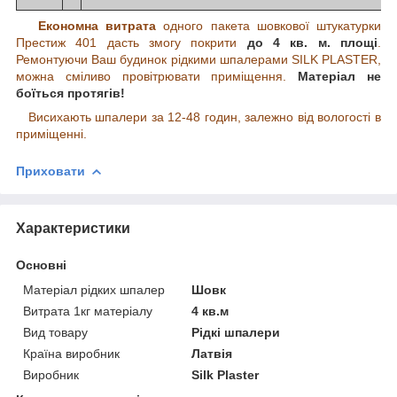
Економна витрата
одного пакета шовкової штукатурки
Престиж 401 дасть змогу покрити
до 4 кв. м. площі
.
Ремонтуючи Ваш будинок рідкими шпалерами SILK PLASTER,
можна сміливо провітрювати приміщення.
Матеріал не
боїться протягів!
Висихають шпалери за 12-48 годин, залежно від вологості в
приміщенні.
Приховати
Характеристики
Основні
Матеріал рідких шпалер
Шовк
Витрата 1кг матеріалу
4 кв.м
Вид товару
Рідкі шпалери
Країна виробник
Латвія
Виробник
Silk Plaster