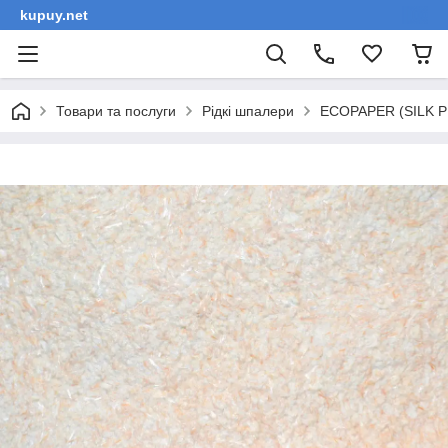
kupuy.net
Товари та послуги
Рідкі шпалери
ECOPAPER (SILK PL