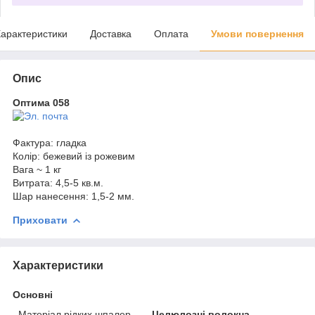
арактеристики
Доставка
Оплата
Умови повернення
Опис
Оптима 058
Фактура: гладка
Колір: бежевий із рожевим
Вага ~ 1 кг
Витрата: 4,5-5 кв.м.
Шар нанесення: 1,5-2 мм.
Приховати
Характеристики
Основні
Матеріал рідких шпалер
Целюлозні волокна