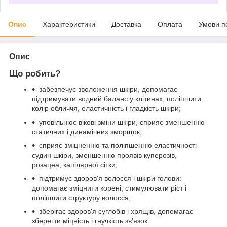
Опис
Характеристики
Доставка
Оплата
Умови п
Опис
Що робить?
забезпечує зволоження шкіри, допомагає
підтримувати водний баланс у клітинах, поліпшити
колір обличчя, еластичність і гладкість шкіри;
уповільнює вікові зміни шкіри, сприяє зменшенню
статичних і динамічних зморщок;
сприяє зміцненню та поліпшенню еластичності
судин шкіри, зменшенню проявів куперозів,
розацеа, капілярної сітки;
підтримує здоров'я волосся і шкіри голови:
допомагає зміцнити корені, стимулювати ріст і
поліпшити структуру волосся;
зберігає здоров'я суглобів і хрящів, допомагає
зберегти міцність і гнучкість зв'язок.