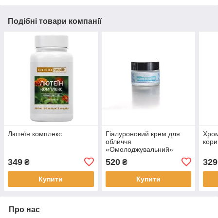
Подібні товари компанії
Лютеїн комплекс
Гіалуроновий крем для
Хром
обличчя
кор
«Омолоджувальний»
349
520
329
₴
₴
Купити
Купити
Про нас