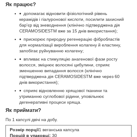
Як працює?
допомагає відновити фізіологічний рівень
керамідів і гіалуронової кислоти, посилити захисний
бар'єр від зневоднення (клінічно підтверджена дія
CERAMOSIDESTM вже за 15 днів використання);
прискорює природну регенерацію фібробластів
для нормалізації вироблення колагену й еластину,
запобігає руйнуванню колагену;
впливає на стимуляцію анагенової фази росту
волосся, зміцнює волосяні цибулини, сприяє
зменшенню випадання волосся (клінічно
підтверджена дія CERAMOSIDESTM вже через 60
днів використання);
сприяє відновленню хрящової тканини та
утриманню суглобової рідини, уповільнює
дегенеративні процеси хряща.
Як приймати?
По 1 капсулі двічі на добу.
Розмір порції
1 веганська капсула
Порцій в упаковці:
30