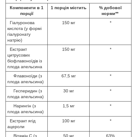
Компоненти в 1
1 порція містить
% добової
порції
норми**
Гіалуронова
150 мг
*
кислота (у формі
гіалуронату
натрію)
Екстракт
150 мг
*
цитрусових
біофлавоноїдів із
плода апельсина
Флавоноїди (з
67,5 мг
*
плода апельсина)
Гесперидин (з
30 мг
*
плода апельсина)
Нарингін (з
1,5 мг
*
плода апельсина)
Екстракт ягід
100 мг
*
ацероли
Вітамін С (з
50 мг
63%