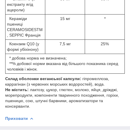
екстракту ягід
ацероли)
Кераміди
15 мг
*
пшениці
CERAMOSIDESTM
, SEPPIC Франція
Коензим Q10 (у
7,5 мг
25%
формі убіхінону)
* добова норма не визначена;
**% добової норми вказана від більшого показника серед
чоловіків і жінок.
Склад оболонки веганської капсули:
гіпромеллоза,
каррагінан (з червоних морських водоростей), вода.
Не містить:
лактозу, цукор, глютен, молоко, яйця, дріжджі,
морепродукти, компоненти тваринного походження, горіхи,
пшеницю, сою, штучні барвники, ароматизатори та
консерванти.
Приховати