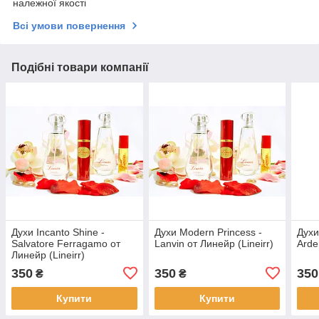
належної якості
Всі умови повернення
Подібні товари компанії
Духи Incanto Shine -
Духи Modern Princess -
Духи
Salvatore Ferragamo от
Lanvin от Линейр (Lineirr)
Arde
Линейр (Lineirr)
350
350
350
₴
₴
Купити
Купити