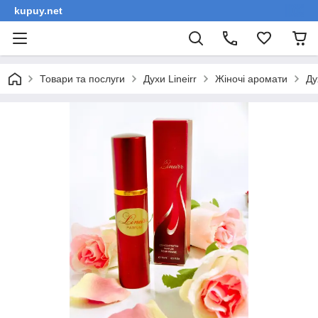
kupuy.net
Товари та послуги
Духи Lineirr
Жіночі аромати
Ду