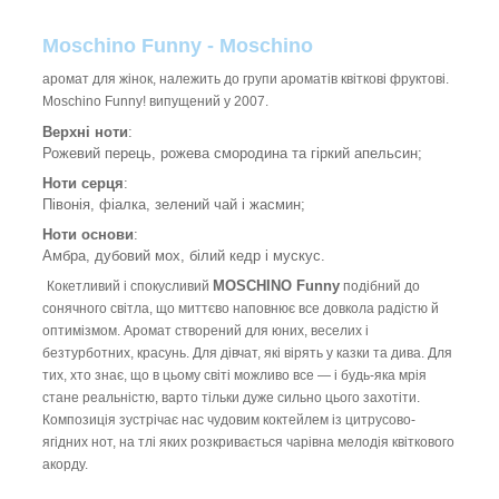
Moschino Funny - Moschino
аромат для жінок, належить до групи ароматів квіткові фруктові.
Moschino Funny! випущений у 2007.
Верхні ноти
:
Рожевий перець, рожева смородина та гіркий апельсин;
Ноти серця
:
Півонія, фіалка, зелений чай і жасмин;
Ноти основи
:
Амбра, дубовий мох, білий кедр і мускус.
MOSCHINO Funny
Кокетливий і спокусливий
подібний до
сонячного світла, що миттєво наповнює все довкола радістю й
оптимізмом. Аромат створений для юних, веселих і
безтурботних, красунь. Для дівчат, які вірять у казки та дива. Для
тих, хто знає, що в цьому світі можливо все — і будь-яка мрія
стане реальністю, варто тільки дуже сильно цього захотіти.
Композиція зустрічає нас чудовим коктейлем із цитрусово-
ягідних нот, на тлі яких розкривається чарівна мелодія квіткового
акорду.