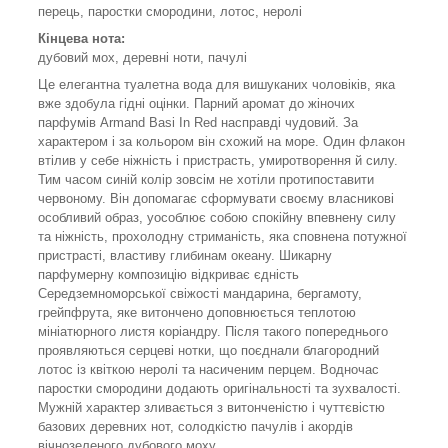
перець, паростки смородини, лотос, неролі
Кінцева нота:
дубовий мох, деревні ноти, пачулі
Це елегантна туалетна вода для вишуканих чоловіків, яка
вже здобула гідні оцінки. Парний аромат до жіночих
парфумів Armand Basi In Red насправді чудовий. За
характером і за кольором він схожий на море. Один флакон
втілив у себе ніжність і пристрасть, умиротворення й силу.
Тим часом синій колір зовсім не хотіли протипоставити
червоному. Він допомагає сформувати своєму власникові
особливий образ, уособлює собою спокійну впевнену силу
та ніжність, прохолодну стриманість, яка сповнена потужної
пристрасті, властиву глибинам океану. Шикарну
парфумерну композицію відкриває єдність
Середземноморської свіжості мандарина, бергамоту,
грейпфрута, яке витончено доповнюється теплотою
мініатюрного листя коріандру. Після такого попереднього
проявляються серцеві нотки, що поєднали благородний
лотос із квіткою неролі та насиченим перцем. Водночас
паростки смородини додають оригінальності та зухвалості.
Мужній характер зливається з витонченістю і чуттєвістю
базових деревних нот, солодкістю пачулів і акордів
вічнозеленого дубового моху.