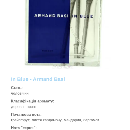
In Blue - Armand Basi
Стать:
чоловічий
Класифікація аромату:
деревні, пряні
Початкова нота:
грейпфрут, листя кардамону, мандарин, бергамот
Нота "серця":