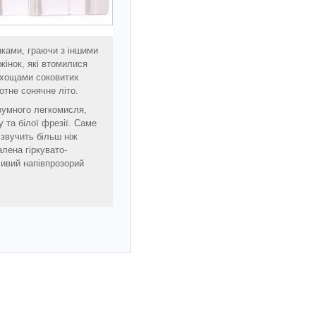
нками, граючи з іншими
жінок, які втомилися
ахощами соковитих
отне сонячне літо.
зумного легкомисля,
 та білої фрезії. Саме
звучить більш ніж
алена гіркувато-
ливий напівпрозорий