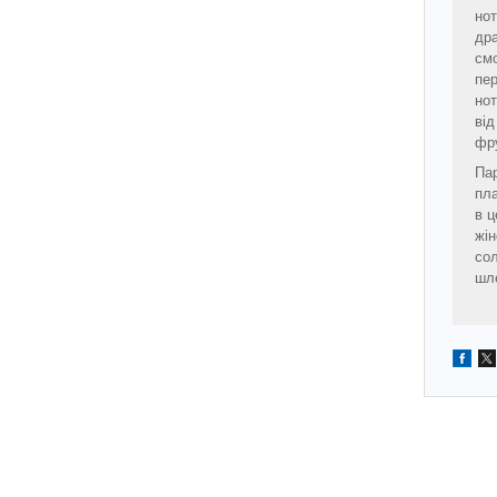
нот
др
см
пер
нот
від
фру
Пар
пла
в ц
жін
сол
шле