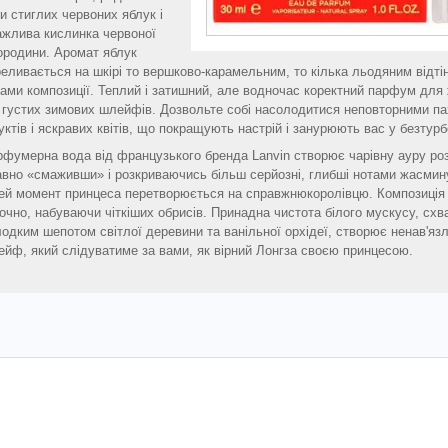
и стиглих червоних яблук і
ажлива кислинка червоної
ородини. Аромат яблук
еливається на шкірі то вершково-карамельним, то кілька льодяним відті
ами композиції. Теплий і затишний, але водночас коректний парфум для 
 густих зимових шлейфів. Дозвольте собі насолодитися неповторними п
ктів і яскравих квітів, що покращують настрій і занурюють вас у безтурб
фумерна вода від французького бренда Lanvin створює чарівну ауру ро
вно «смаживши» і розкриваючись більш серйозні, глибші нотами жасмину
ей момент принцеса перетворюється на справжнюкоролівцю. Композиція 
очно, набуваючи чіткіших обрисів. Принадна чистота білого мускусу, схв
одким шепотом світлої деревини та ванільної орхідеї, створює ненав'яз
йф, який слідуватиме за вами, як вірний Лонгза своєю принцесою.