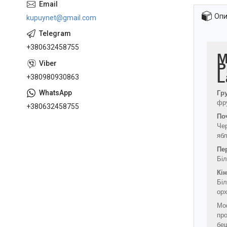
Опи
kupuynet@gmail.com
+380632458755
M
P
L
+380980930863
Гр
фру
+380632458755
По
Че
яб
Пе
Бі
Кі
Біл
орх
Mod
про
беш