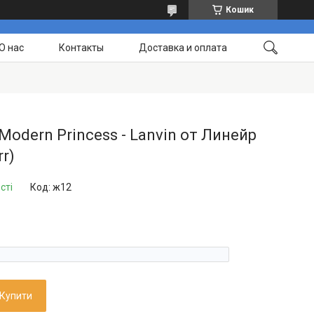
Кошик
О нас
Контакты
Доставка и оплата
Modern Princess - Lanvin от Линейр
rr)
сті
Код:
ж12
Купити