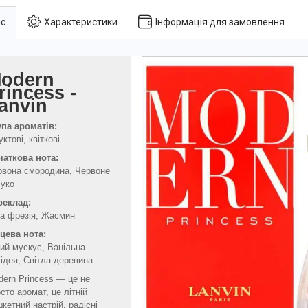
с
Характеристики
Інформація для замовлення
odern
rincess -
anvin
упа ароматів:
ктові, квіткові
чаткова нота:
рвона смородина, Червоне
луко
реклад:
ла фрезія, Жасмин
нцева нота:
ий мускус, Ванільна
ідея, Світла деревина
ern Princess — це не
сто аромат, це літній
кетний настрій, радісні