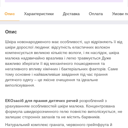
Опис
Характеристики
Доставка
Оплата
Умови п
Опис
Шкіра новонародженого має особливості, що відрізняють її від
шкіри дорослої людини: відсутність еластичних волокон
компенсується великою кількістю вологи, і як наслідок, шкіра
малюка надзвичайно вразлива і легко травмується Дуже
важливо зберігати її від механічного пошкодження та
негативного впливу хімічних і бактеріальних факторів. Саме
тому основне і найважливіше завдання під час прання
дитячого одягу – це якісне очищення та ідеальне
виполіскування.
ЕКОзасіб для прання дитячих речей
розроблений з
урахуванням особливостей шкіри малюка. Концентрована
формула швидкорозчинного гелю повністю виполіскується, не
залишає сторонніх запахів та не містить барвників.
Натуральний комплекс граната, червоного грейпфрута й