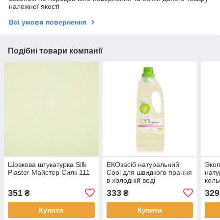
належної якості
Всі умови повернення
Подібні товари компанії
Шовкова штукатурка Silk
EКОзасіб натуральний
Экоп
Plaster Майстер Силк 111
Cool для швидкого прання
нату
в холодній воді
коль
Шан
351
333
329
₴
₴
Купити
Купити