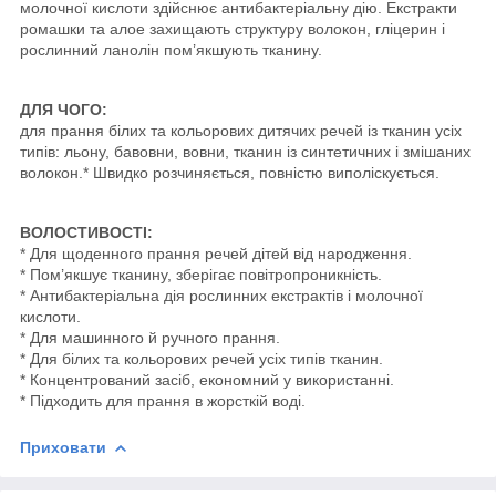
молочної кислоти здійснює антибактеріальну дію. Екстракти
ромашки та алое захищають структуру волокон, гліцерин і
рослинний ланолін пом’якшують тканину.
ДЛЯ ЧОГО:
для прання білих та кольорових дитячих речей із тканин усіх
типів: льону, бавовни, вовни, тканин із синтетичних і змішаних
волокон.* Швидко розчиняється, повністю виполіскується.
ВОЛОСТИВОСТІ:
* Для щоденного прання речей дітей від народження.
* Пом’якшує тканину, зберігає повітропроникність.
* Антибактеріальна дія рослинних екстрактів і молочної
кислоти.
* Для машинного й ручного прання.
* Для білих та кольорових речей усіх типів тканин.
* Концентрований засіб, економний у використанні.
* Підходить для прання в жорсткій воді.
Приховати