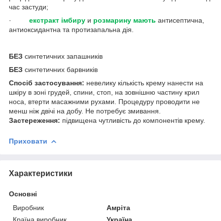
час застуди;
·
екстракт імбиру
и
розмарину мають
антисептична,
антиоксидантна та протизапальна дія.
БЕЗ
синтетичних запашників
БЕЗ
синтетичних барвників
Спосіб застосування:
невелику кількість крему нанести на
шкіру в зоні грудей, спини, стоп, на зовнішню частину крил
носа, втерти масажними рухами. Процедуру проводити не
менш ніж двічі на добу. Не потребує змивання.
Застереження:
підвищена чутливість до компонентів крему.
Приховати
Характеристики
Основні
Виробник
Амріта
Країна виробник
Україна