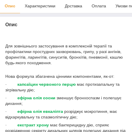
Опис
Характеристики
Доставка
Оплата
Умови п
Опис
Для зовнішнього застосування в комплексній терапії та
профілактики простудних захворювань, грипу, у разі ангінів,
фарингітів, ларингітів, синуситів, бронхітів, пневмонії, кашлю
будь-якого походження.
Нова формула збагачена цінними компонентами, як-от:
·
капсаїцин червоного перцю
має протизапальну та
зігрівальну дію;
·
ефірна олія сосни
зменшує бронхоспазм і полегшує
дихання;
·
ефірна олія евкаліпта
розріджує мокротиння, має
відхаркувальну та спазмолітичну дію;
·
екстракт хрону
має бактерицидну дію, сприяє
розрідженню секрету дихальних шляхів полегшує дихання під