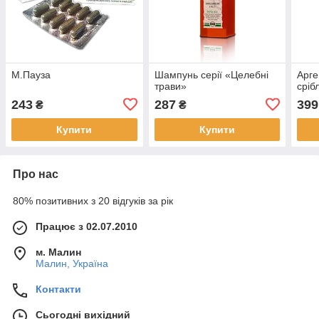
М.Пауза
Шампунь серії «Целебні
Арге
трави»
сріб
243
287
399
₴
₴
Купити
Купити
Про нас
80% позитивних з 20 відгуків за рік
Працює з 02.07.2010
м. Малин
Малин, Україна
Контакти
Сьогодні вихідний