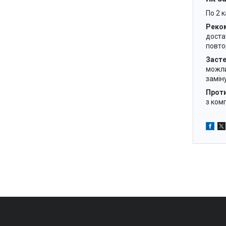
По 2 к
Реком
доста
повтор
Заст
можли
замін
Проти
з ком