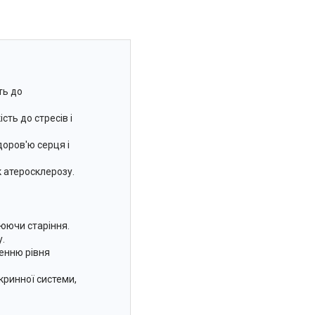
ть до
ть до стресів і
оров'ю серця і
 атеросклерозу.
нюючи старіння.
.
енню рівня
кринної системи,