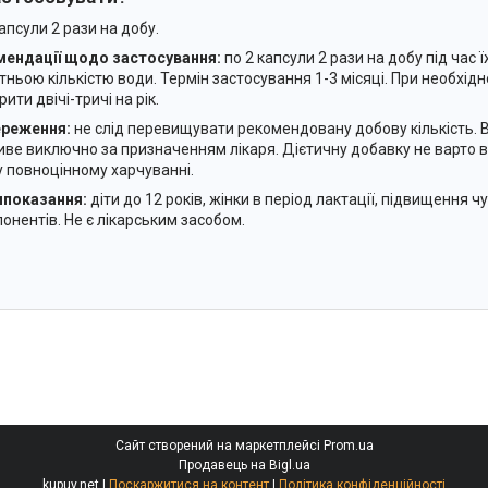
апсули 2 рази на добу.
ендації щодо застосування:
по 2 капсули 2 рази на добу під час 
тньою кількістю води. Термін застосування 1-3 місяці. При необхідн
ити двічі-тричі на рік.
ереження:
не слід перевищувати рекомендовану добову кількість. 
ве виключно за призначенням лікаря. Дієтичну добавку не варто 
у повноцінному харчуванні.
показання:
діти до 12 років, жінки в період лактації, підвищення ч
понентів. Не є лікарським засобом.
Сайт створений на маркетплейсі
Prom.ua
Продавець на Bigl.ua
kupuy.net |
Поскаржитися на контент
|
Політика конфіденційності