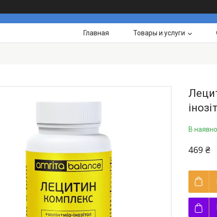
Главная
Товары и услуги
Лецит
інозі
В наявно
469 ₴