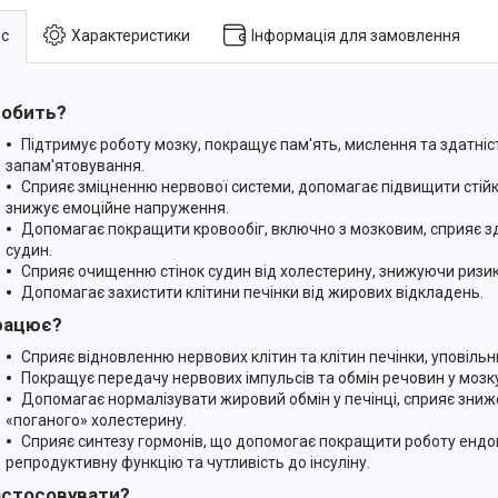
с
Характеристики
Інформація для замовлення
обить?
Підтримує роботу мозку, покращує пам'ять, мислення та здатніс
запам'ятовування.
Сприяє зміцненню нервової системи, допомагає підвищити стійкіс
знижує емоційне напруження.
Допомагає покращити кровообіг, включно з мозковим, сприяє зд
судин.
Сприяє очищенню стінок судин від холестерину, знижуючи ризик
Допомагає захистити клітини печінки від жирових відкладень.
рацює?
Сприяє відновленню нервових клітин та клітин печінки, уповіль
Покращує передачу нервових імпульсів та обмін речовин у мозку
Допомагає нормалізувати жировий обмін у печінці, сприяє зниж
«поганого» холестерину.
Сприяє синтезу гормонів, що допомогає покращити роботу ендо
репродуктивну функцію та чутливість до інсуліну.
астосовувати?