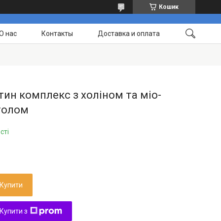
Кошик
О нас
Контакты
Доставка и оплата
ин комплекс з холіном та міо-
толом
сті
Купити
Купити з