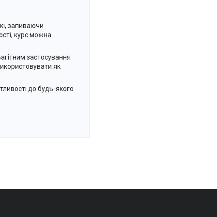
їжі, запиваючи
ості, курс можна
Вагітним застосування
використовувати як
утливості до будь-якого