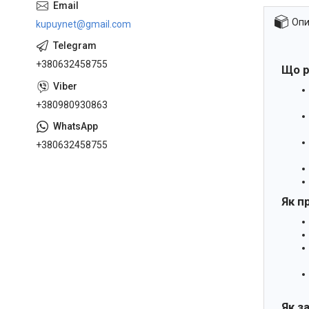
Опи
kupuynet@gmail.com
+380632458755
Що р
+380980930863
+380632458755
Як п
Як з