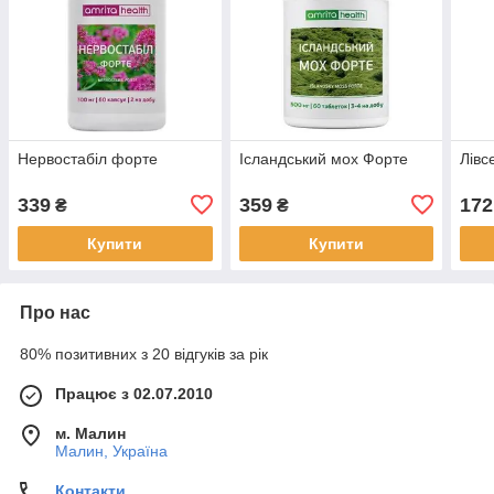
Нервостабіл форте
Ісландський мох Форте
Лів
339
359
172
₴
₴
Купити
Купити
Про нас
80% позитивних з 20 відгуків за рік
Працює з 02.07.2010
м. Малин
Малин, Україна
Контакти