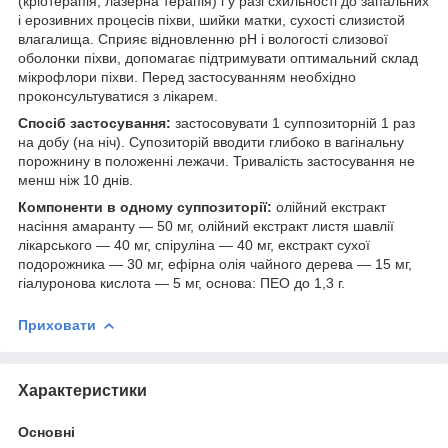
(кріотерапія, лазерна терапія) і у разі схильності до запальних
і ерозивних процесів піхви, шийки матки, сухості слизистой
влагалища. Сприяє відновленню pH і вологості слизової
оболонки піхви, допомагає підтримувати оптимальний склад
мікрофлори піхви. Перед застосуванням необхідно
проконсультуватися з лікарем.
Спосіб застосування:
застосовувати 1 суппозиторній 1 раз
на добу (на ніч). Супозиторій вводити глибоко в вагінальну
порожнину в положенні лежачи. Тривалість застосування не
менш ніж 10 днів.
Компоненти в одному суппозиторії:
олійний екстракт
насіння амаранту — 50 мг, олійний екстракт листя шавлії
лікарського — 40 мг, спіруліна — 40 мг, екстракт сухої
подорожника — 30 мг, ефірна олія чайного дерева — 15 мг,
гіалуронова кислота — 5 мг, основа: ПЕО до 1,3 г.
Приховати
Характеристики
Основні