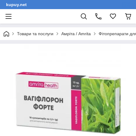
kupuy.net
Товари та послуги
Амріта / Amrita
Фітопрепарати для