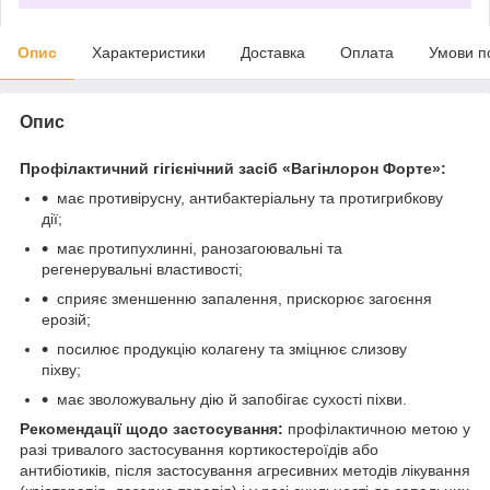
Опис
Характеристики
Доставка
Оплата
Умови п
Опис
Профілактичний гігієнічний засіб «Вагінлорон Форте»:
має противірусну, антибактеріальну та протигрибкову
дії;
має протипухлинні, ранозагоювальні та
регенерувальні властивості;
сприяє зменшенню запалення, прискорює загоєння
ерозій;
посилює продукцію колагену та зміцнює слизову
піхву;
має зволожувальну дію й запобігає сухості піхви.
Рекомендації щодо застосування:
профілактичною метою у
разі тривалого застосування кортикостероїдів або
антибіотиків, після застосування агресивних методів лікування