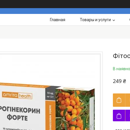
Главная
Товары и услуги
Фітос
В наявно
249 ₴