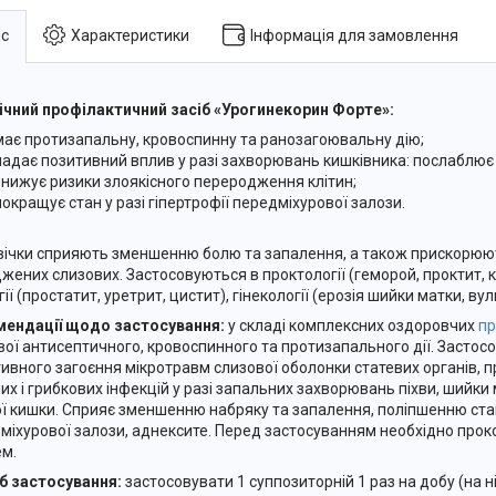
с
Характеристики
Інформація для замовлення
нічний профілактичний засіб «Урогинекорин Форте»:
має протизапальну, кровоспинну та ранозагоювальну дію;
надає позитивний вплив у разі захворювань кишківника: послаблює
знижує ризики злоякісного переродження клітин;
покращує стан у разі гіпертрофії передміхурової залози.
вічки сприяють зменшенню болю та запалення, а також прискорюю
жених слизових. Застосовуються в проктології (геморой, проктит, ко
ії (простатит, уретрит, цистит), гінекології (ерозія шийки матки, ву
ендації щодо застосування:
у складі комплексних оздоровчих
пр
вої антисептичного, кровоспинного та протизапального дії. Застос
ивного загоєння мікротравм слизової оболонки статевих органів, 
них і грибкових інфекцій у разі запальних захворювань піхви, шийки 
ї кишки. Сприяє зменшенню набряку та запалення, поліпшенню стану
міхурової залози, аднексите. Перед застосуванням необхідно прок
ем.
б застосування:
застосовувати 1 суппозиторній 1 раз на добу (на н