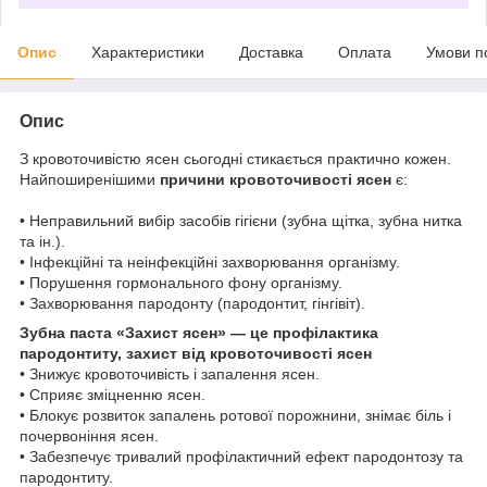
Опис
Характеристики
Доставка
Оплата
Умови п
Опис
З кровоточивістю ясен сьогодні стикається практично кожен.
Найпоширенішими
причини кровоточивості ясен
є:
• Неправильний вибір засобів гігієни (зубна щітка, зубна нитка
та ін.).
• Інфекційні та неінфекційні захворювання організму.
• Порушення гормонального фону організму.
• Захворювання пародонту (пародонтит, гінгівіт).
Зубна паста «Захист ясен» — це профілактика
пародонтиту, захист від кровоточивості ясен
• Знижує кровоточивість і запалення ясен.
• Сприяє зміцненню ясен.
• Блокує розвиток запалень ротової порожнини, знімає біль і
почервоніння ясен.
• Забезпечує тривалий профілактичний ефект пародонтозу та
пародонтиту.