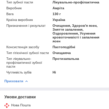
Тип зубної пасти
Лікувально-профілактична
Виробник
Амріта
Вага
130 г
Країна виробник
Україна
Призначення і результат
Очищення, Здоров'я ясен,
Зняття запалення,
Оздоровлення, Усунення
кровоточивісті і запалення
ясен
Консистенція засобу
Пастоподібні
Тип гігієнічної зубної пасти
Очищаюча
Тип лікувально-
Протизапальна
профілактичної зубної
пасти
Чутливість зубів
Ні
Приховати
Умови доставки
Нова Пошта