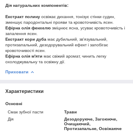
Дія натуральних компонентів:
Екстракт полину
освіжає дихання, тонізує стінки судин,
зменшує пародонтальні прояви та кровоточивість ясен.
Ефірна олія фенхелю
зміцнює ясна, усуває кровоточивість і
запалення ясен.
Екстракт кори дуба
має дубильний, зв'язувальний,
протизапальний, дезодорувальний ефект і запобігає
кровоточивості ясен.
Ефірна олія м'яти
має свіжий аромат, чинить легку
охолоджувальну та освіжну дії.
Приховати
Характеристики
Основні
Смак зубної пасти
Трави
Дія
Дезодоруюче, Загоююче,
Очищаючий,
Протизапальне, Освіжаюче