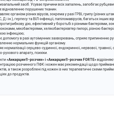
тизапальний засіб. Усуває причини всіх запалень, запобігає рубце
є відновленню порушених тканин.
авляє організм різних вірусів, зокрема у разі ГРВІ, грипу (різних шта
 С, Д і ін.), герпесу та ВІЛ-інфекції, папіломавірусів, багатьох інших в
 протигрибкову дію, ефективний у боротьбі з різними бактеріями, з
ококами, мікобактеріями, хелікобактерієвтер пилорі, різною бакте
вою інфекцією;
ає допомогу в разі аутоімунних захворювань, сприяє припиненню ру
вленню нормальних функцій організму.
ияє нормалізації серцево-судинної, ендокринної, нервової, травної, 
о-рухового апарату, психіки.
кти
«Анкарцин®-розчин» і «Анкарцин®-розчин FORTE»
відрізняю
нтрацією розчинного ПФК і кожен має рекомендації щодо прийманн
ктів, а також розроблені під кожен із них терапевтичні схеми прийм
ціях до продуктів.