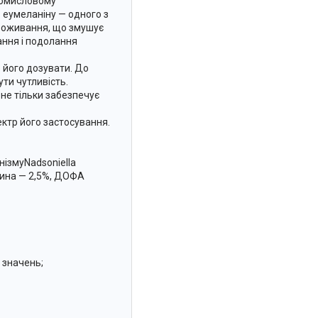
промисловому
 еумеланіну — одного з
проживання, що змушує
ання і подолання
о його дозувати. До
ти чутливість.
не тільки забезпечує
ектр його застосування.
нізмуNadsoniella
озина — 2,5%, ДОФА
 значень;