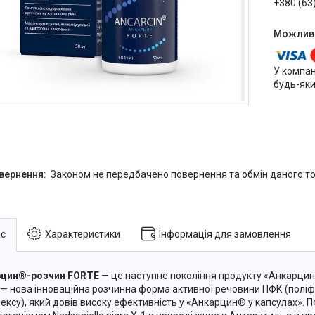
+380 (63
У компан
будь-яки
Законом не передбачено повернення та обмін даного то
с
Характеристики
Інформація для замовлення
рцин®-розчин FORTE
— це наступне покоління продукту «Анкарцин®
 — нова інноваційна розчинна форма активної речовини ПФК (пол
ексу), який довів високу ефективність у «Анкарцин® у капсулах». 