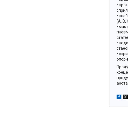
• про
сприя
• позб
(А, В,
• має
пневм
стате
• над
стано
• спр
опорн
Проду
конце
проду
анота