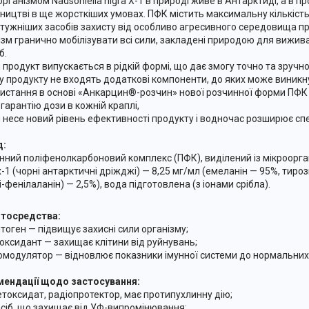
організмом Nadsoniella nigra Х-1 в природі живе в Антарктиді, а в 
ництві в ще жорсткіших умовах. ПФК містить максимальну кількість
тужніших засобів захисту від особливо агресивного середовища 
ізм гранично мобілізувати всі сили, закладені природою для вижив
б.
 продукт випускається в рідкій формі, що дає змогу точно та зручн
у продукту не входять додаткові компоненти, до яких може виникну
истання в основі «Анкарцин®-розчин» нової розчинної форми ПФК 
 гарантію дози в кожній краплі,
 й несе новий рівень ефективності продукту і водночас розширює сп
д:
нний поліфенолкарбоновий комплекс (ПФК), виділений із мікроорга
 х-1 (чорні антарктичні дріжджі) — 8,25 мг/мл (емеланін — 95%, тир
і-фенілаланін) — 2,5%), вода підготовлена (з іонами срібла).
ітосредства:
птоген — підвищує захисні сили організму;
иоксидант — захищає клітини від руйнувань;
номодулятор — відновлює показники імунної системи до нормальних
ендації щодо застосування:
детоксидат, радіопротектор, має протипухлинну дію;
засіб, що захищає від УФ-випромінювання;