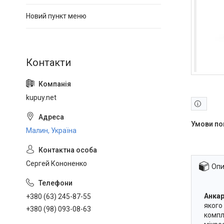
Новий пункт меню
kupuy.net
Малин, Україна
Сергей Кононенко
Опи
Анка
+380 (63) 245-87-55
якого
+380 (98) 093-08-63
компл