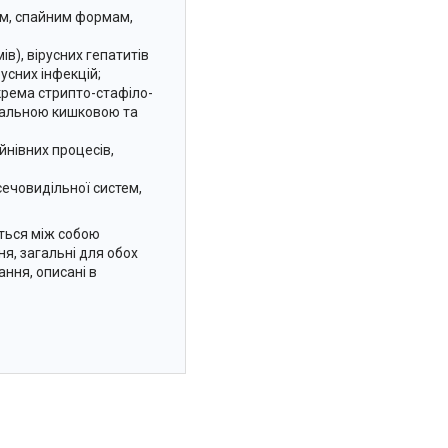
вим, спайним формам,
мів), вірусних гепатитів
ірусних інфекцій;
окрема стрипто-стафіло-
ріальною кишковою та
йнівних процесів,
сечовидільної систем,
ться між собою
я, загальні для обох
ання, описані в