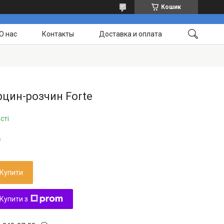
Кошик
О нас
Контакты
Доставка и оплата
цин-розчин Forte
сті
₴
Купити
Купити з