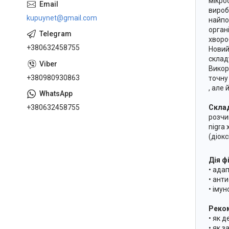
мікро
вироб
kupuynet@gmail.com
найпо
орган
хворо
+380632458755
Новий
склад
Викор
+380980930863
точну
, але
+380632458755
Скла
розчи
nigra
(діокс
Дія ф
• ада
• ант
• іму
Реком
• як 
• як 