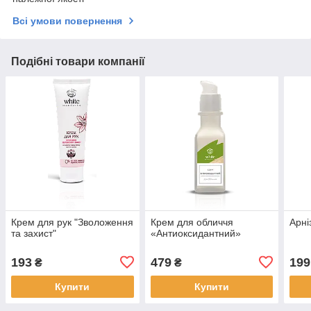
Всі умови повернення
Подібні товари компанії
Крем для рук "Зволоження
Крем для обличчя
Арні
та захист"
«Антиоксидантний»
193
479
199
₴
₴
Купити
Купити