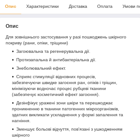
Опис
Характеристики
Доставка
Оплата
Умови п
Опис
Для зовнішнього застосування у разі пошкоджень шкірного
покриву (рани, опіки, тріщини)
Загоювальна та регенерувальна дії.
Протизапальна й антибактеріальна дії.
Знеболювальний ефект.
Сприяє стимуляції відновних процесів,
забезпечуючи швидке загоєння ран, опіків і тріщин,
мінімізуючи водночас процес рубцеві тканини
(забезпечує косметичний ефект загоєння).
Дезінфікує уражені зони шкіри та перешкоджає
проникненню в тканини патогенних мікроорганізмів,
здатних викликати ускладнення у формі запалення та
нагніння.
Зменшує больові відчуття, пов'язані з ушкодженням
шкірного