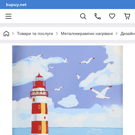
kupuy.net
Товари та послуги
Металокерамічні нагрівачі
Дизайн