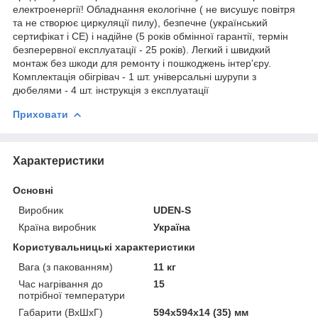
електроенергії! Обладнання екологічне ( не висушує повітря
та не створює циркуляції пилу), безпечне (український
сертифікат і СЕ) і надійне (5 років обмінної гарантії, термін
безперервної експлуатації - 25 років). Легкий і швидкий
монтаж без шкоди для ремонту і пошкоджень інтер'єру.
Комплектація обігрівач - 1 шт. універсальні шурупи з
дюбелями - 4 шт. інструкція з експлуатації
Приховати
Характеристики
Основні
Виробник
UDEN-S
Країна виробник
Україна
Користувальницькі характеристики
Вага (з пакованням)
11 кг
Час нагрівання до
15
потрібної температури
Габарити (ВхШхГ)
594х594х14 (35) мм