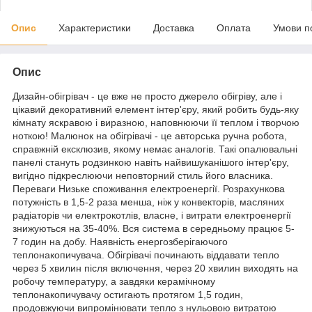
Опис
Характеристики
Доставка
Оплата
Умови п
Опис
Дизайн-обігрівач - це вже не просто джерело обігріву, але і
цікавий декоративний елемент інтер'єру, який робить будь-яку
кімнату яскравою і виразною, наповнюючи її теплом і творчою
ноткою! Малюнок на обігрівачі - це авторська ручна робота,
справжній ексклюзив, якому немає аналогів. Такі опалювальні
панелі стануть родзинкою навіть найвишуканішого інтер'єру,
вигідно підкреслюючи неповторний стиль його власника.
Переваги Низьке споживання електроенергії. Розрахункова
потужність в 1,5-2 раза менша, ніж у конвекторів, масляних
радіаторів чи електрокотлів, власне, і витрати електроенергії
знижуються на 35-40%. Вся система в середньому працює 5-
7 годин на добу. Наявність енергозберігаючого
теплонакопичувача. Обігрівачі починають віддавати тепло
через 5 хвилин після включення, через 20 хвилин виходять на
робочу температуру, а завдяки керамічному
теплонакопичувачу остигають протягом 1,5 годин,
продовжуючи випромінювати тепло з нульовою витратою