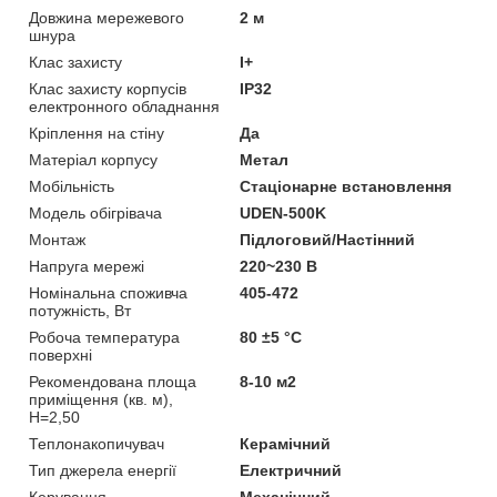
Довжина мережевого
2 м
шнура
Клас захисту
I+
Клас захисту корпусів
IP32
електронного обладнання
Кріплення на стіну
Да
Матеріал корпусу
Метал
Мобільність
Стаціонарне встановлення
Модель обігрівача
UDEN-500K
Монтаж
Підлоговий/Настінний
Напруга мережі
220~230 В
Номінальна споживча
405-472
потужність, Вт
Робоча температура
80 ±5 °С
поверхні
Рекомендована площа
8-10 м2
приміщення (кв. м),
H=2,50
Теплонакопичувач
Керамічний
Тип джерела енергії
Електричний
Керування
Механічний