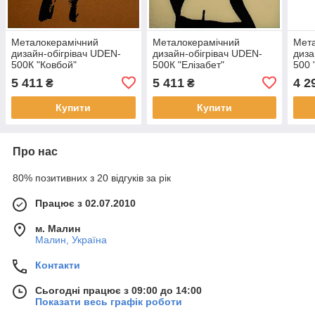
Металокерамічний
Металокерамічний
Мет
дизайн-обігрівач UDEN-
дизайн-обігрівач UDEN-
диза
500К "Ковбой"
500К "Елізабет"
500 
5 411
5 411
4 2
₴
₴
Купити
Купити
Про нас
80% позитивних з 20 відгуків за рік
Працює з 02.07.2010
м. Малин
Малин, Україна
Контакти
Сьогодні працює з 09:00 до 14:00
Показати весь графік роботи