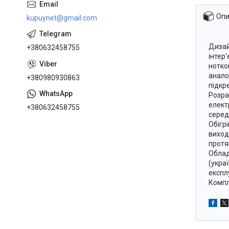
Опи
kupuynet@gmail.com
Дизай
+380632458755
інтер
нотко
анало
+380980930863
підкр
Розра
елект
+380632458755
серед
Обігр
виход
протя
Облад
(украї
експл
Компле