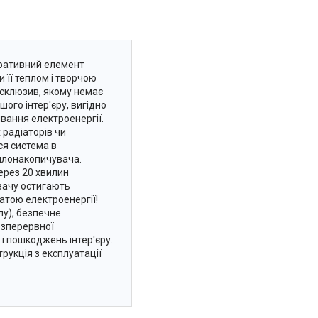
коративний елемент
 її теплом і творчою
ксклюзив, якому немає
ого інтер'єру, вигідно
вання електроенергії.
 радіаторів чи
ся система в
еплонакопичувача.
ерез 20 хвилин
вачу остигають
атою електроенергії!
лу), безпечне
безперервної
 і пошкоджень інтер'єру.
трукція з експлуатації