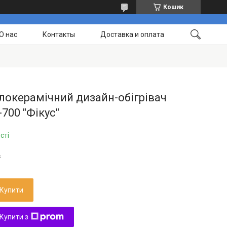
Кошик
О нас
Контакты
Доставка и оплата
окерамічний дизайн-обігрівач
700 "Фікус"
сті
₴
Купити
Купити з