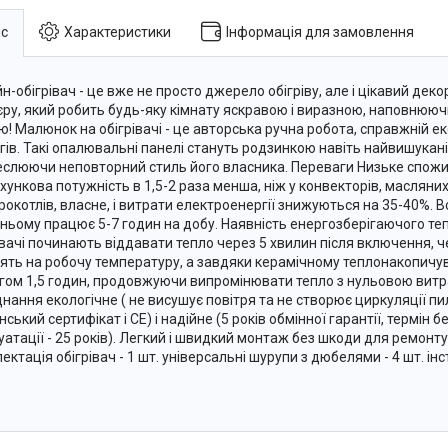
с
Характеристики
Інформація для замовлення
н-обігрівач - це вже не просто джерело обігріву, але і цікавий де
'єру, який робить будь-яку кімнату яскравою і виразною, наповнюючи
ю! Малюнок на обігрівачі - це авторська ручна робота, справжній е
гів. Такі опалювальні панелі стануть родзинкою навіть найвишуканіш
еслюючи неповторний стиль його власника. Переваги Низьке спожи
хункова потужність в 1,5-2 раза менша, ніж у конвекторів, масляних
рокотлів, власне, і витрати електроенергії знижуються на 35-40%. В
ньому працює 5-7 годин на добу. Наявність енергозберігаючого т
івачі починають віддавати тепло через 5 хвилин після включення, ч
ять на робочу температуру, а завдяки керамічному теплонакопичу
гом 1,5 годин, продовжуючи випромінювати тепло з нульовою витр
нання екологічне ( не висушує повітря та не створює циркуляції пи
нський сертифікат і СЕ) і надійне (5 років обмінної гарантії, термін 
уатації - 25 років). Легкий і швидкий монтаж без шкоди для ремонту
ктація обігрівач - 1 шт. універсальні шурупи з дюбелями - 4 шт. інс