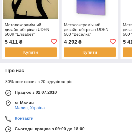
Металокерамічний
Металокерамічний
Мет
дизайн-обігрівач UDEN-
дизайн-обігрівач UDEN-
диза
500К "Елізабет"
500 "Веселка"
500 
5 411
4 292
5 4
₴
₴
Купити
Купити
Про нас
80% позитивних з 20 відгуків за рік
Працює з 02.07.2010
м. Малин
Малин, Україна
Контакти
Сьогодні працює з 09:00 до 18:00