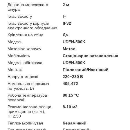
Довжина мережевого
2 м
шнура
Клас захисту
I+
Клас захисту корпусів
IP32
електронного обладнання
Кріплення на стіну
Да
Мoдель
UDEN-500K
Матеріал корпусу
Метал
Мобільність
Стаціонарне встановлення
Модель обігрівача
UDEN-500K
Монтаж
Підлоговий/Настінний
Напруга мережі
220~230 В
Номінальна споживча
405-472
потужність, Вт
Робоча температура
80 ±5 °С
поверхні
Рекомендована площа
8-10 м2
приміщення (кв. м),
H=2,50
Теплонакопичувач
Керамічний
Тип джерела енергії
Електричний