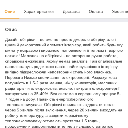
Опис
Характеристики
Доставка
Оплата
Умови п
Опис
Дизайн-обігрівач - це вже не просто джерело обігріву, але і
цікавий декоративний елемент інтер'єру, який робить будь-яку
кімнату яскравою і виразною, наповнюючи її теплом і творчою
ноткою! Малюнок на обігрівачі - це авторська ручна робота,
справжній ексклюзив, якому немає аналогів. Такі опалювальні
панелі стануть родзинкою навіть найвишуканішого інтер'єру,
вигідно підкреслюючи неповторний стиль його власника.
Переваги Низьке споживання електроенергії. Розрахункова
потужність в 1,5-2 раза менша, ніж у конвекторів, масляних
радіаторів чи електрокотлів, власне, і витрати електроенергії
знижуються на 35-40%. Вся система в середньому працює 5-
7 годин на добу. Наявність енергозберігаючого
теплонакопичувача. Обігрівачі починають віддавати тепло
через 5 хвилин після включення, через 20 хвилин виходять на
робочу температуру, а завдяки керамічному
теплонакопичувачу остигають протягом 1,5 годин,
продовжуючи випромінювати тепло з нульовою витратою