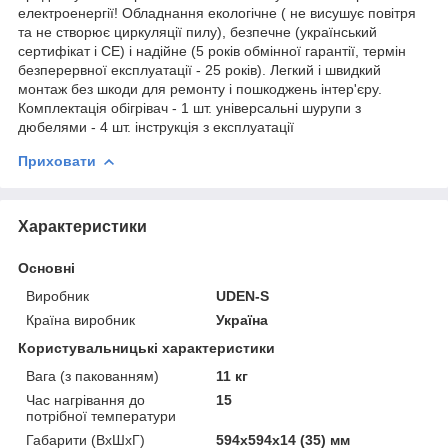
електроенергії! Обладнання екологічне ( не висушує повітря
та не створює циркуляції пилу), безпечне (український
сертифікат і СЕ) і надійне (5 років обмінної гарантії, термін
безперервної експлуатації - 25 років). Легкий і швидкий
монтаж без шкоди для ремонту і пошкоджень інтер'єру.
Комплектація обігрівач - 1 шт. універсальні шурупи з
дюбелями - 4 шт. інструкція з експлуатації
Приховати
Характеристики
Основні
Виробник
UDEN-S
Країна виробник
Україна
Користувальницькі характеристики
Вага (з пакованням)
11 кг
Час нагрівання до
15
потрібної температури
Габарити (ВхШхГ)
594х594х14 (35) мм