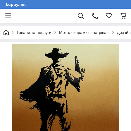
kupuy.net
Товари та послуги
Металокерамічні нагрівачі
Дизайн