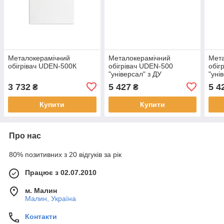
Металокерамічний
Металокерамічний
Мет
обігрівач UDEN-500К
обігрівач UDEN-500
обіг
"універсал" з ДУ
"уні
3 732
5 427
5 4
₴
₴
Купити
Купити
Про нас
80% позитивних з 20 відгуків за рік
Працює з 02.07.2010
м. Малин
Малин, Україна
Контакти