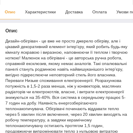
Опис
Характеристики
Доставка
Оплата
Умови п
Опис
Дизайн-обігрівач - це вже не просто джерело обігріву, але і
цікавий декоративний елемент інтер'єру, який робить будь-яку
кімнату яскравою і виразною, наповнюючи її теплом і творчою
ноткою! Малюнок на обігрівачі - це авторська ручна робота,
справжній ексклюзив, якому немає аналогів. Такі опалювальні
панелі стануть родзинкою навіть найвишуканішого інтер'єру,
вигідно підкреслюючи неповторний стиль його власника.
Переваги Низьке споживання електроенергії. Розрахункова
потужність в 1,5-2 раза менша, ніж у конвекторів, масляних
радіаторів чи електрокотлів, власне, і витрати електроенергії
знижуються на 35-40%. Вся система в середньому працює 5-
7 годин на добу. Наявність енергозберігаючого
теплонакопичувача. Обігрівачі починають віддавати тепло
через 5 хвилин після включення, через 20 хвилин виходять на
робочу температуру, а завдяки керамічному
теплонакопичувачу остигають протягом 1,5 годин,
продовжуючи випромінювати тепло з нульовою витратою