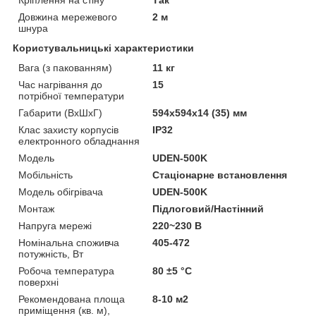
Довжина мережевого
2 м
шнура
Користувальницькі характеристики
Вага (з пакованням)
11 кг
Час нагрівання до
15
потрібної температури
Габарити (ВхШхГ)
594х594х14 (35) мм
Клас захисту корпусів
IP32
електронного обладнання
Мoдель
UDEN-500K
Мобільність
Стаціонарне встановлення
Модель обігрівача
UDEN-500K
Монтаж
Підлоговий/Настінний
Напруга мережі
220~230 В
Номінальна споживча
405-472
потужність, Вт
Робоча температура
80 ±5 °С
поверхні
Рекомендована площа
8-10 м2
приміщення (кв. м),