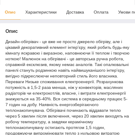
Опис
Характеристики
Доставка
Оплата
Умови п
Опис
Дизайн-обігрівач - це вже не просто джерело обігріву, але і
цікавий декоративний елемент інтер'єру, який робить будь-яку
кімнату яскравою і виразною, наповнюючи її теплом і творчою
ноткою! Малюнок на обігрівачі - це авторська ручна робота,
справжній ексклюзив, якому немає аналогів. Такі опалювальні
панелі стануть родзинкою навіть найвишуканішого інтер'єру,
вигідно підкреслюючи неповторний стиль його власника.
Переваги Низьке споживання електроенергії. Розрахункова
потужність в 1,5-2 раза менша, ніж у конвекторів, масляних
радіаторів чи електрокотлів, власне, і витрати електроенергії
знижуються на 35-40%. Вся система в середньому працює 5-
7 годин на добу. Наявність енергозберігаючого
теплонакопичувача. Обігрівачі починають віддавати тепло
через 5 хвилин після включення, через 20 хвилин виходять на
робочу температуру, а завдяки керамічному
теплонакопичувачу остигають протягом 1,5 годин,
продовжуючи випромінювати тепло з нульовою витратою