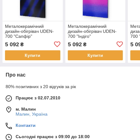
Металокерамічний
Металокерамічний
Мет
дизайн-обігрівач UDEN-
дизайн-обігрівач UDEN-
диза
700 "Сапфір"
700 "Індіго"
700 
5 092
5 092
5 0
₴
₴
Купити
Купити
Про нас
80% позитивних з 20 відгуків за рік
Працює з 02.07.2010
м. Малин
Малин, Україна
Контакти
Сьогодні працює з 09:00 до 18:00