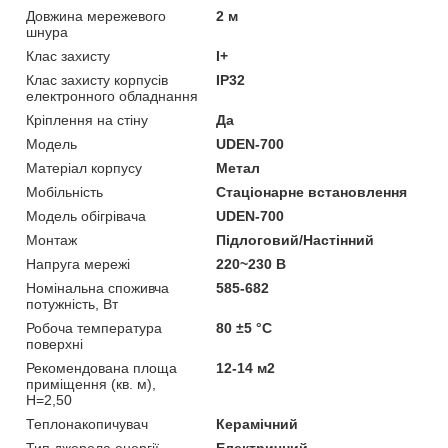
Довжина мережевого
2 м
шнура
Клас захисту
I+
Клас захисту корпусів
IP32
електронного обладнання
Кріплення на стіну
Да
Мoдель
UDEN-700
Матеріал корпусу
Метал
Мобільність
Стаціонарне встановлення
Модель обігрівача
UDEN-700
Монтаж
Підлоговий/Настінний
Напруга мережі
220~230 В
Номінальна споживча
585-682
потужність, Вт
Робоча температура
80 ±5 °С
поверхні
Рекомендована площа
12-14 м2
приміщення (кв. м),
H=2,50
Теплонакопичувач
Керамічний
Тип джерела енергії
Електричний