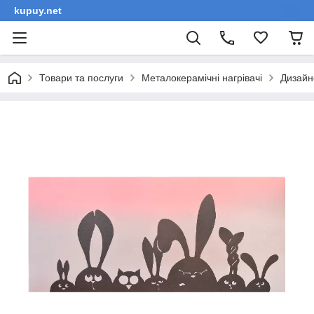
kupuy.net
Товари та послуги
Металокерамічні нагрівачі
Дизайн