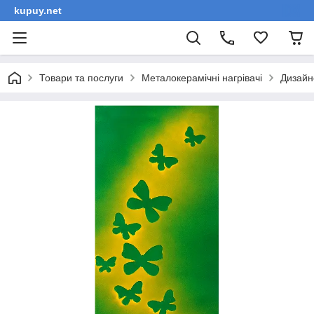
kupuy.net
Товари та послуги
Металокерамічні нагрівачі
Дизайн