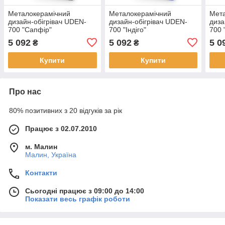
Металокерамічний
Металокерамічний
Мет
дизайн-обігрівач UDEN-
дизайн-обігрівач UDEN-
диза
700 "Сапфір"
700 "Індіго"
700 
5 092
5 092
5 0
₴
₴
Купити
Купити
Про нас
80% позитивних з 20 відгуків за рік
Працює з 02.07.2010
м. Малин
Малин, Україна
Контакти
Сьогодні працює з 09:00 до 14:00
Показати весь графік роботи