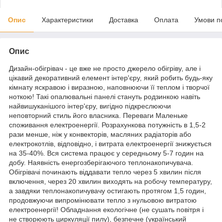
Опис
Характеристики
Доставка
Оплата
Умови п
Опис
Дизайн-обігрівач - це вже не просто джерело обігріву, але і
цікавий декоративний елемент інтер'єру, який робить будь-яку
кімнату яскравою і виразною, наповнюючи її теплом і творчої
ноткою! Такі опалювальні панелі стануть родзинкою навіть
найвишуканішого інтер'єру, вигідно підкреслюючи
неповторний стиль його власника. Переваги Маленьке
споживання електроенергії. Розрахункова потужність в 1,5-2
рази менше, ніж у конвекторів, масляних радіаторів або
електрокотлів, відповідно, і витрата електроенергії знижується
на 35-40%. Вся система працює у середньому 5-7 годин на
добу. Наявність енергозберігаючого теплонакопичувача.
Обігрівачі починають віддавати тепло через 5 хвилин після
включення, через 20 хвилин виходять на робочу температуру,
а завдяки теплонакопичувачу остигають протягом 1,5 годин,
продовжуючи випромінювати тепло з нульовою витратою
електроенергії! Обладнання екологічне (не сушать повітря і
не створюють циркуляції пилу), безпечне (український