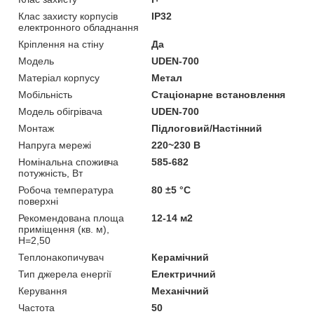
Клас захисту корпусів
IP32
електронного обладнання
Кріплення на стіну
Да
Мoдель
UDEN-700
Матеріал корпусу
Метал
Мобільність
Стаціонарне встановлення
Модель обігрівача
UDEN-700
Монтаж
Підлоговий/Настінний
Напруга мережі
220~230 В
Номінальна споживча
585-682
потужність, Вт
Робоча температура
80 ±5 °С
поверхні
Рекомендована площа
12-14 м2
приміщення (кв. м),
H=2,50
Теплонакопичувач
Керамічний
Тип джерела енергії
Електричний
Керування
Механічний
Частота
50