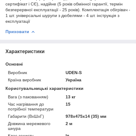
сертифікат і СЄ), надійне (5 років обмінної гарантії, термін
безперервної експлуатації - 25 років). Комплектація обігрівач -
1 шт. універсальні шурупи з дюбелями - 4 шт. інструкція з
експлуатації
Приховати
Характеристики
Основні
Виробник
UDEN-S
Країна виробник
Україна
Користувальницькі характеристики
Вага (з пакованням)
13 кг
Час нагрівання до
15
потрібної температури
Габарити (ВхШхГ)
978х475х14 (35) мм
Довжина мережевого
2 м
шнура
Клас захисту
I+