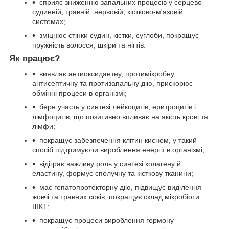
сприяє зниженню запальних процесів у серцево-
судинній, травній, нервовій, кістково-м'язовій
системах;
зміцнює стінки судин, кістки, суглоби, покращує
пружність волосся, шкіри та нігтів.
Як працює?
виявляє антиоксидантну, протимікробну,
антисептичну та протизапальну дію, прискорює
обмінні процеси в організмі;
бере участь у синтезі лейкоцитів, еритроцитів і
лімфоцитів, що позитивно впливає на якість крові та
лімфи;
покращує забезпечення клітин киснем, у такий
спосіб підтримуючи вироблення енергії в організмі;
відіграє важливу роль у синтезі колагену й
еластину, формує сполучну та кісткову тканини;
має гепатопротекторну дію, підвищує виділення
жовчі та травних соків, покращує склад мікробіоти
ШКТ;
покращує процеси вироблення гормону