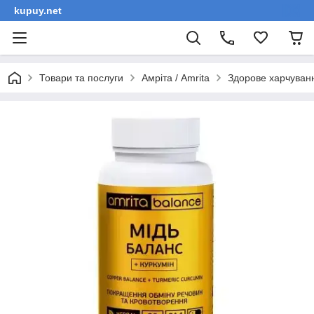
kupuy.net
Товари та послуги
Амріта / Amrita
Здорове харчуван