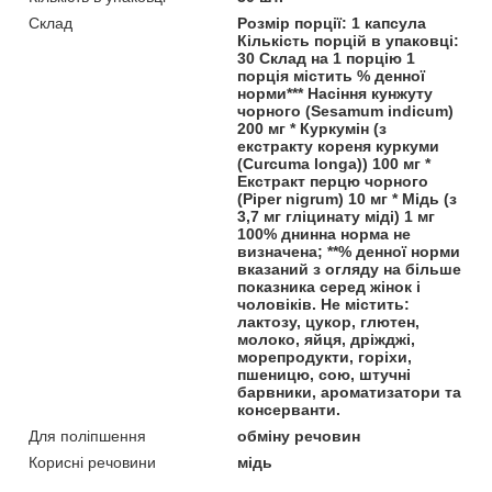
Склад
Розмір порції: 1 капсула
Кількість порцій в упаковці:
30 Склад на 1 порцію 1
порція містить % денної
норми*** Насіння кунжуту
чорного (Sesamum indicum)
200 мг * Куркумін (з
екстракту кореня куркуми
(Curcuma longa)) 100 мг *
Екстракт перцю чорного
(Piper nigrum) 10 мг * Мідь (з
3,7 мг гліцинату міді) 1 мг
100% днинна норма не
визначена; **% денної норми
вказаний з огляду на більше
показника серед жінок і
чоловіків. Не містить:
лактозу, цукор, глютен,
молоко, яйця, дріжджі,
морепродукти, горіхи,
пшеницю, сою, штучні
барвники, ароматизатори та
консерванти.
Для поліпшення
обміну речовин
Корисні речовини
мідь