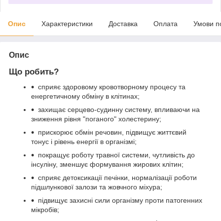
Опис
Характеристики
Доставка
Оплата
Умови п
Опис
Що робить?
сприяє здоровому кровотворному процесу та
енергетичному обміну в клітинах;
захищає серцево-судинну систему, впливаючи на
зниження рівня "поганого" холестерину;
прискорює обмін речовин, підвищує життєвий
тонус і рівень енергії в організмі;
покращує роботу травної системи, чутливість до
інсуліну, зменшує формування жирових клітин;
сприяє детоксикації печінки, нормалізації роботи
підшлункової залози та жовчного міхура;
підвищує захисні сили організму проти патогенних
мікробів;