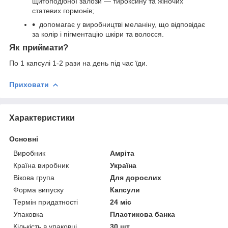
щитоподібної залози — тироксину та жіночих
статевих гормонів;
допомагає у виробництві меланіну, що відповідає
за колір і пігментацію шкіри та волосся.
Як приймати?
По 1 капсулі 1-2 рази на день під час їди.
Приховати
Характеристики
Основні
Виробник
Амріта
Країна виробник
Україна
Вікова група
Для дорослих
Форма випуску
Капсули
Термін придатності
24 міс
Упаковка
Пластикова банка
Кількість в упаковці
30 шт.