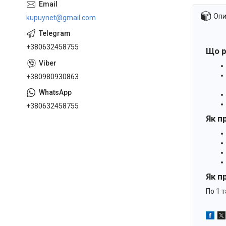
Опи
kupuynet@gmail.com
+380632458755
Що р
+380980930863
+380632458755
Як п
Як п
По 1 т