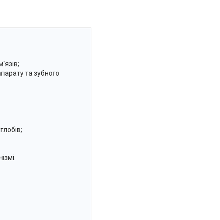
'язів;
апарату та зубного
глобів;
ізмі.