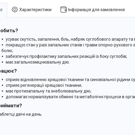
с
Характеристики
Інформація для замовлення
обить?
усуває скутість, запалення, біль, набряк суглобового апарату та м
покращує стан у разі запальних станів і травм опорно-рухового 
болю;
забезпечує профілактику запальних реакцій із боку суглобів;
має загальнозміцнювальну дію.
рацює?
сприяє відновленню хрящової тканини та синовіальної рідини су
сприяє регенерації хрящової тканини;
має протизапальну та знеболювальну дію;
допомагає нормалізувати обмінні та метаболічні процеси в орган
риймати?
аблетці двічі на день.