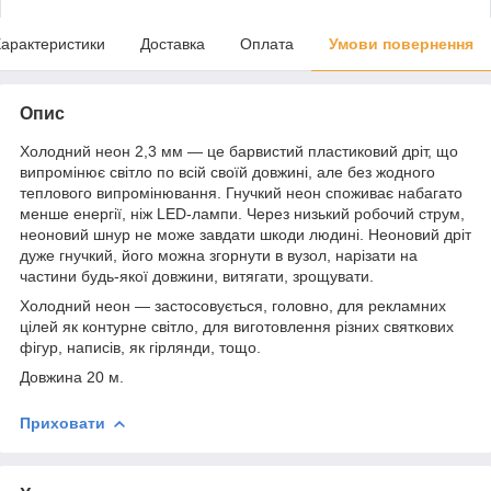
арактеристики
Доставка
Оплата
Умови повернення
Опис
Холодний неон 2,3 мм — це барвистий пластиковий дріт, що
випромінює світло по всій своїй довжині, але без жодного
теплового випромінювання. Гнучкий неон споживає набагато
менше енергії, ніж LED-лампи. Через низький робочий струм,
неоновий шнур не може завдати шкоди людині. Неоновий дріт
дуже гнучкий, його можна згорнути в вузол, нарізати на
частини будь-якої довжини, витягати, зрощувати.
Холодний неон — застосовується, головно, для рекламних
цілей як контурне світло, для виготовлення різних святкових
фігур, написів, як гірлянди, тощо.
Довжина 20 м.
Приховати