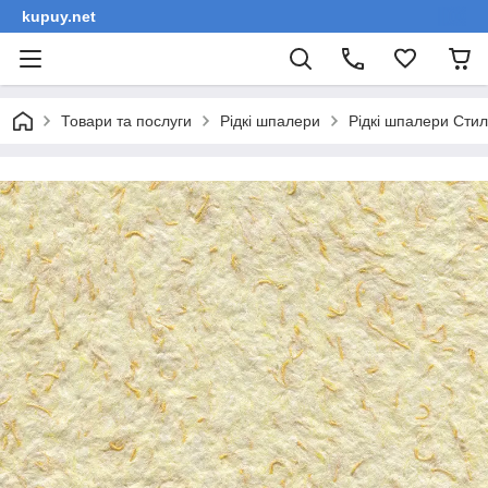
kupuy.net
Товари та послуги
Рідкі шпалери
Рідкі шпалери Сти