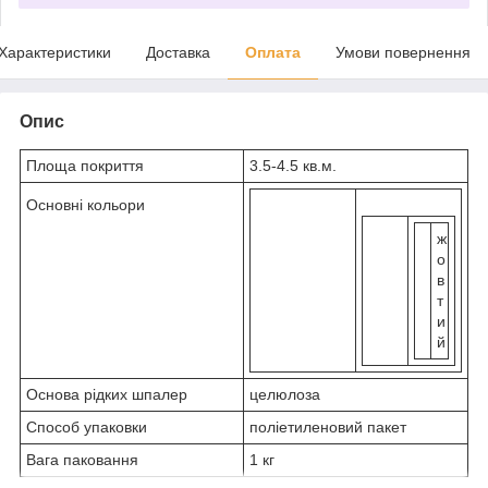
Характеристики
Доставка
Оплата
Умови повернення
Опис
Площа покриття
3.5-4.5 кв.м.
Основні кольори
ж
о
в
т
и
й
Основа рідких шпалер
целюлоза
Способ упаковки
поліетиленовий пакет
Вага паковання
1 кг